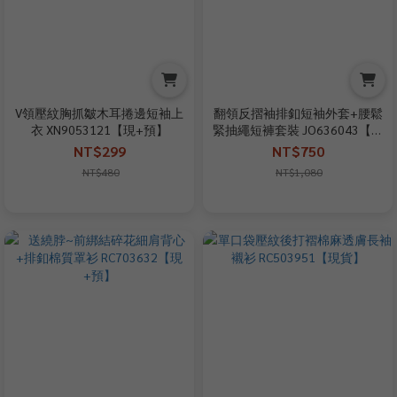
V領壓紋胸抓皺木耳捲邊短袖上
翻領反摺袖排釦短袖外套+腰鬆
衣 XN9053121【現+預】
緊抽繩短褲套裝 JO636043【現
貨】
NT$299
NT$750
NT$480
NT$1,080