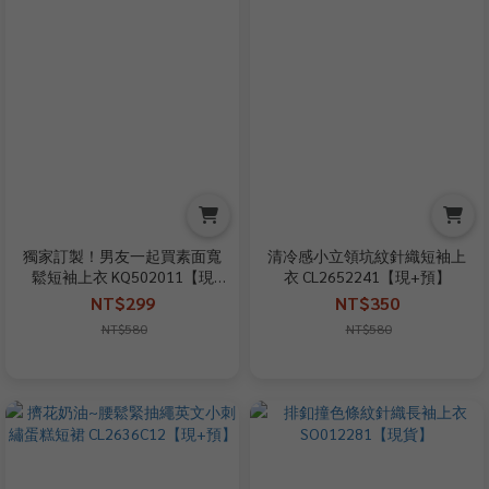
獨家訂製！男友一起買素面寬
清冷感小立領坑紋針織短袖上
鬆短袖上衣 KQ502011【現
衣 CL2652241【現+預】
貨】
NT$299
NT$350
NT$580
NT$580