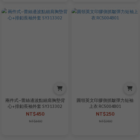
兩件式~蕾絲邊波點細肩胸墊背
圓領英文印膠側抓皺彈力短袖
心+排釦長袖外套 SY313302
上衣 RC5004B01
NT$450
NT$250
NT$680
NT$380