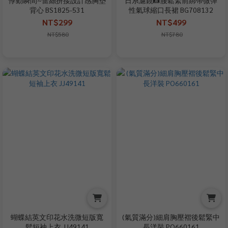
背心 BS1825-531
性氣球縮口長裙 BG708132
NT$299
NT$499
NT$580
NT$780
蝴蝶結英文印花水洗微短版寬
(氣質滿分)細肩胸壓褶後鬆緊中
鬆短袖上衣 JJ49141
長洋裝 PO660161