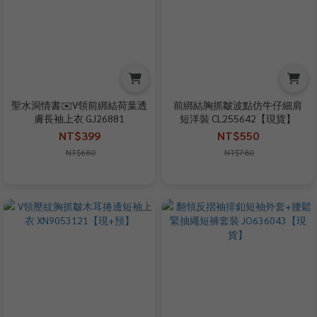
聖水洞情書✉️V領前綁結荷葉透
前綁結胸抓皺波點仿牛仔細肩
膚長袖上衣 GJ26881
短洋裝 CL255642【現貨】
NT$399
NT$550
NT$680
NT$780