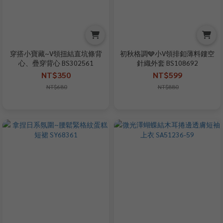
穿搭小寶藏~V領扭結直坑條背
初秋格調🩶小V領排釦薄料鏤空
心、疊穿背心 BS302561
針織外套 BS108692
NT$350
NT$599
NT$680
NT$880