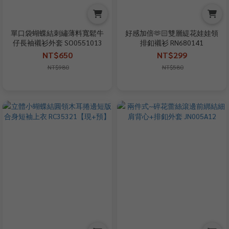
單口袋蝴蝶結刺繡薄料寬鬆牛
好感加倍🫶🏻雙層緹花娃娃領
仔長袖襯衫外套 SO0551013
排釦襯衫 RN680141
NT$650
NT$299
NT$980
NT$580