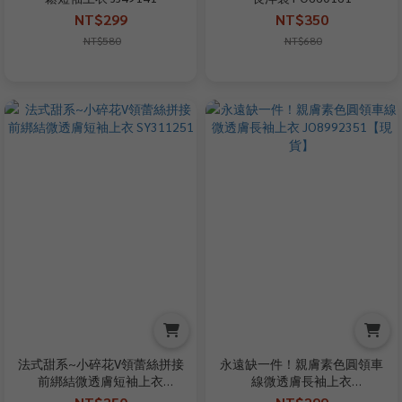
NT$299
NT$350
NT$580
NT$680
法式甜系~小碎花V領蕾絲拼接
永遠缺一件！親膚素色圓領車
前綁結微透膚短袖上衣
線微透膚長袖上衣
SY311251
JO8992351【現貨】