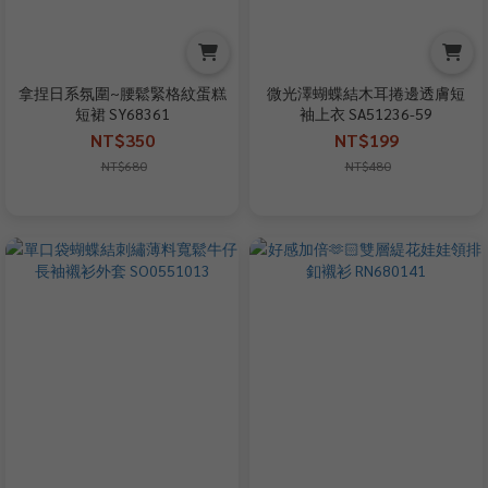
拿捏日系氛圍~腰鬆緊格紋蛋糕
微光澤蝴蝶結木耳捲邊透膚短
短裙 SY68361
袖上衣 SA51236-59
NT$350
NT$199
NT$680
NT$480