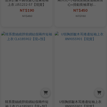
上衣 JJ51232-57【現貨】
心+排釦長袖罩衫
SO2820A12【現+預】
NT$190
NT$450
NT$480
NT$780
韓系蕾絲繞脖前綁結假兩件短
U領胸抓皺木耳捲邊短袖上衣
袖上衣 CL6185902【現+預】
XN9055901【現貨】