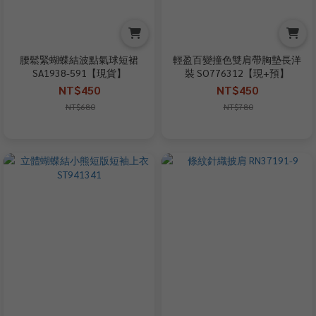
腰鬆緊蝴蝶結波點氣球短裙
輕盈百變撞色雙肩帶胸墊長洋
SA1938-591【現貨】
裝 SO776312【現+預】
NT$450
NT$450
NT$680
NT$780