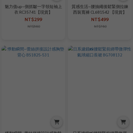
魅力值up~側抓皺一字領短袖上
質感生活~腰抽繩後鬆緊側拉鍊
衣 RC35741【現貨】
西裝寬褲 CL681542 【現貨】
NT$299
NT$499
NT$580
NT$780
悸動瞬間~蕾絲拼接設計感胸墊
日系濾鏡📸腰鬆緊前綁帶微彈