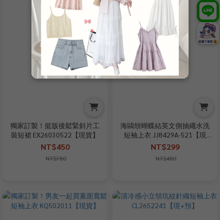
獨家訂製！挺版後鬆緊斜片工
海鷗領蝴蝶結英文側抽繩水洗
裝短裙 EX26030522【現貨】
短袖上衣 JJ8429A-521【現
貨】
NT$450
NT$299
NT$780
NT$480