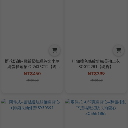
擠花奶油~腰鬆緊抽繩英文小刺
排釦撞色條紋針織長袖上衣
繡蛋糕短裙 CL2636C12【現
SO012281【現貨】
+預】
NT$450
NT$399
NT$780
NT$680