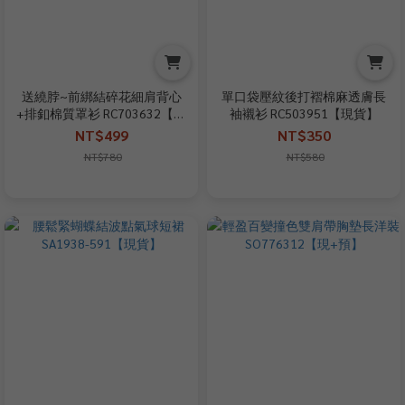
送繞脖~前綁結碎花細肩背心
單口袋壓紋後打褶棉麻透膚長
+排釦棉質罩衫 RC703632【現
袖襯衫 RC503951【現貨】
+預】
NT$499
NT$350
NT$780
NT$580