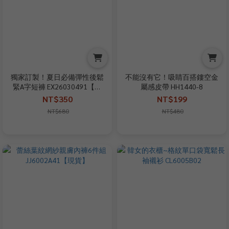
獨家訂製！夏日必備彈性後鬆
不能沒有它！吸睛百搭鏤空金
緊A字短褲 EX26030491【現
屬感皮帶 HH1440-8
貨】
NT$350
NT$199
NT$680
NT$480