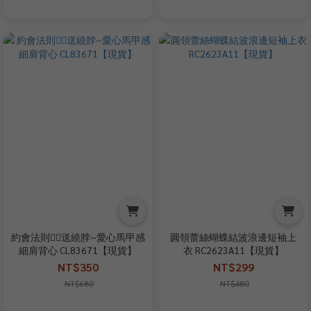
約會法則✍🏻送繞脖~愛心馬甲感
圓領蕾絲蝴蝶結波浪邊短袖上
細肩背心 CL83671【現貨】
衣 RC2623A11【現貨】
NT$350
NT$299
NT$680
NT$480