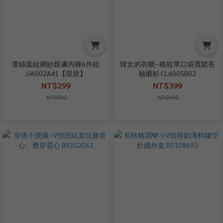
蕾絲葉紋網紗親膚內褲6件組
韓女的衣櫃~格紋單口袋寬鬆長
JJ6002A41【現貨】
袖襯衫 CL6005B02
NT$299
NT$399
NT$580
NT$680