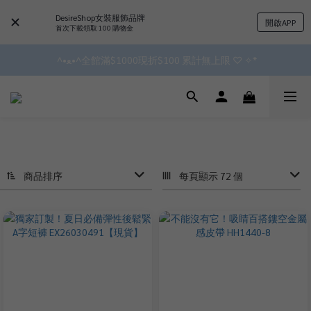
✿॰ॱ*｡ﾟ 全館滿$799即免運ॱ*｡ﾟ✿ 
DesireShop女裝服飾品牌
開啟APP
首次下載領取 100 購物金
 ^•ﻌ•^全館滿$1000現折$100 累計無上限 ♡ ✧*
✿॰ॱ*｡ﾟ 全館滿$799即免運ॱ*｡ﾟ✿ 
會員點數3%回饋 無上限!!!!
✿॰ॱ*｡ﾟ 全館滿$799即免運ॱ*｡ﾟ✿ 
商品排序
每頁顯示 72 個