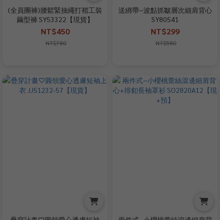
(全員團褲)腰鬆緊抽繩打褶工裝
送綁帶~波點抓皺層次細肩背心
繭型褲 SY53322【現貨】
SY80541
NT$450
NT$299
NT$780
NT$580
疊穿計畫♡圓領愛心透膚短袖
兩件式~小櫻桃蕾絲滾邊細肩背