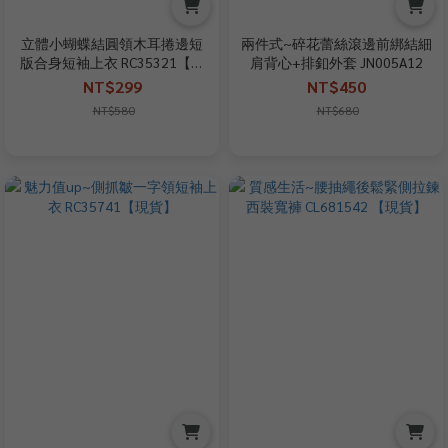
立體小蝴蝶結圓領木耳捲邊短
兩件式~碎花蕾絲滾邊前綁結細
版合身短袖上衣 RC35321【現
肩背心+排釦外套 JN005A12
+預】
NT$299
NT$450
NT$580
NT$680