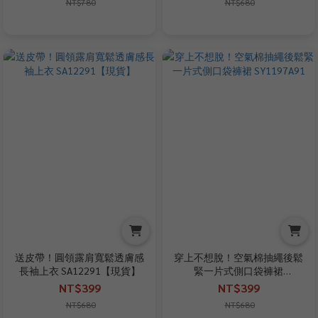
NT$780
NT$680
送皮帶！圓領露肩寬鬆透膚感
穿上不想脫！空氣棉抽繩後鬆
長袖上衣 SA12291【現貨】
緊一片式側口袋褲裙
SY1197A91
NT$399
NT$399
NT$680
NT$680