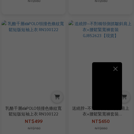
NT$580
NT$580
乳酪千層🍰POLO領撞色條紋寬
送繞脖~不對稱領側抓皺斜肩上
鬆短版短袖上衣 RN100122
衣+腰鬆緊寬褲套裝
GJ852623【現貨】
NT$499
NT$650
NT$780
NT$880