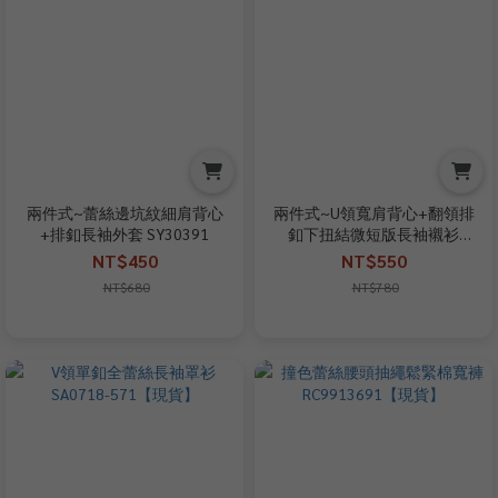
兩件式~蕾絲邊坑紋細肩背心
兩件式~U領寬肩背心+翻領排
+排釦長袖外套 SY30391
釦下扭結微短版長袖襯衫
SO5551852
NT$450
NT$550
NT$680
NT$780