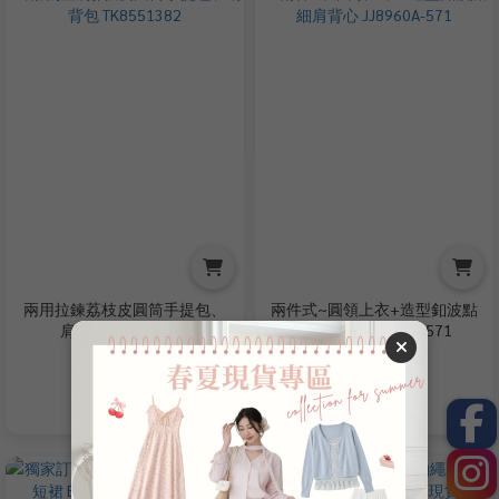
兩用拉鍊荔枝皮圓筒手提包、
兩件式~圓領上衣+造型釦波點
肩背包 TK8551382
細肩背心 JJ8960A-571
NT$550
NT$399
NT$780
NT$680