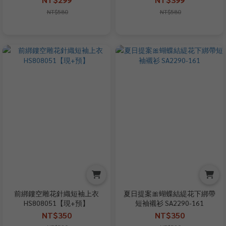
NT$580
NT$580
前綁鏤空雕花針織短袖上衣
夏日提案🎀蝴蝶結緹花下綁帶
HS808051【現+預】
短袖襯衫 SA2290-161
NT$350
NT$350