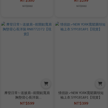
NT$350
NT$299
NT$580
NT$580
摩登日常✨送披肩~前開釦寬肩
情侶款✓NEW YORK寬鬆圓領短
胸墊背心長洋裝
袖上衣 SY9181A91【現貨】
RN8772372【現貨】
NT$599
NT$399