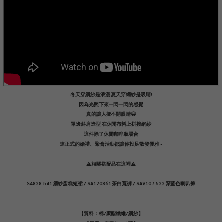
冬天穿網紗是浪漫 夏天穿網紗是吸睛!
因為光照下來一閃一閃的感覺
真的讓人挪不開眼睛🤩
單邊斜肩造型 在休閒布料上拼接網紗
這件除了休閒咖啡廳場合
連正式的婚禮、聚會活動都讓你投足散發優雅~
⚠️相關搭配品在這裡⚠️
SA828-541 網紗蛋糕短裙 / SA120861 茶白寬褲 / SA9107-522 深藍色喇叭褲
----------
【質料：棉/聚酯纖維/網紗】