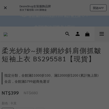
✿॰ॱ*｡ﾟ 全館滿$799即免運ॱ*｡ﾟ✿ 
DesireShop女裝服飾品牌
開啟APP
首次下載領取 100 購物金
 ^•ﻌ•^全館滿$1000現折$100 累計無上限 ♡ ✧*
✿॰ॱ*｡ﾟ 全館滿$799即免運ॱ*｡ﾟ✿ 
會員點數3%回饋 無上限!!!!
✿॰ॱ*｡ﾟ 全館滿$799即免運ॱ*｡ﾟ✿ 
柔光紗紗~拼接網紗斜肩側抓皺
短袖上衣 BS295581【現貨】
指定分類，全館滿$1000折100、滿$2000折$200 (累計無上限)
全店，全館滿$799超商免運🛒
NT$399
NT$680
顏色
: 卡其