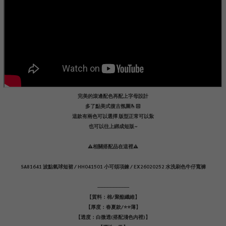
完美的滾邊配色再配上字母設計
多了點美式復古氛圍🫰🏻
這款有兩色可以選擇 版型正常可以紮
也可以往上綁成短版~
⚠️相關搭配品在這裡⚠️
SA81641 波點氣球短裙 / HH041501 小可頌項鍊 / EX26020252 水洗刷色牛仔寬褲
---------------------
【質料：棉/聚酯纖維】
【厚度：春夏款/⭐️⭐️薄】
【透度：白微透(搭配淺色內裡)】