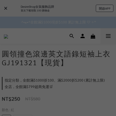
DesireShop女裝服飾品牌
✿॰ॱ*｡ﾟ 全館滿$799即免運ॱ*｡ﾟ✿ 
開啟APP
首次下載領取 100 購物金
 ^•ﻌ•^全館滿$1000現折$100 累計無上限 ♡ ✧*
✿॰ॱ*｡ﾟ 全館滿$799即免運ॱ*｡ﾟ✿ 
會員點數3%回饋 無上限!!!!
✿॰ॱ*｡ﾟ 全館滿$799即免運ॱ*｡ﾟ✿ 
圓領撞色滾邊英文語錄短袖上衣
GJ191321【現貨】
指定分類，全館滿$1000折100、滿$2000折$200 (累計無上限)
全店，全館滿$799超商免運🛒
NT$250
NT$580
顏色
: 紅