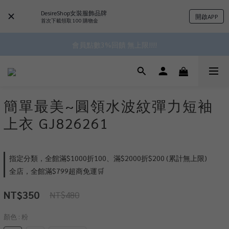
DesireShop女裝服飾品牌
開啟APP
 ^•ﻌ•^全館滿$1000現折$100 累計無上限 ♡ ✧*
首次下載領取 100 購物金
✿॰ॱ*｡ﾟ 全館滿$799即免運ॱ*｡ﾟ✿ 
會員點數3%回饋 無上限!!!!
✿॰ॱ*｡ﾟ 全館滿$799即免運ॱ*｡ﾟ✿ 
簡單最美~圓領水波紋彈力短袖
上衣 GJ826261
指定分類，全館滿$1000折100、滿$2000折$200 (累計無上限)
全店，全館滿$799超商免運🛒
NT$350
NT$480
顏色
: 粉