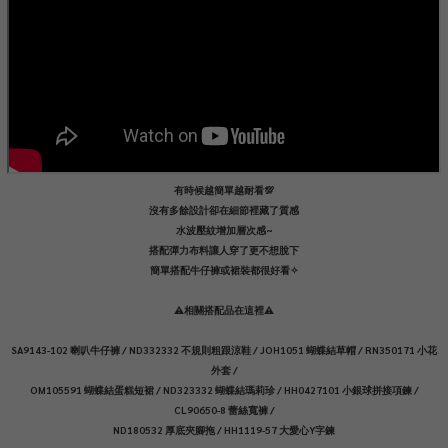
有時候越簡單越耐看💯
沒有多餘設計卻在細節裡藏了質感
水波壓紋增加層次感~
搭配彈力布料讓人穿了更不想脫下
簡單搭配牛仔褲或裙裝都很好看✧
⚠️相關搭配品在這裡⚠️
SA9143-102 喇叭牛仔褲 / ND332332 不規則粗跟涼鞋 / JOH1051 蝴蝶結草帽 / RN350171 小花
外套 /
OM105591 蝴蝶結蛋糕短裙 / ND323332 蝴蝶結瑪莉珍 / HH0427101 小銀球拼接項鍊 /
CL90650-8 蕾絲寬褲 /
ND180532 厚底夾腳拖 / HH1119-57 大愛心Y字鍊