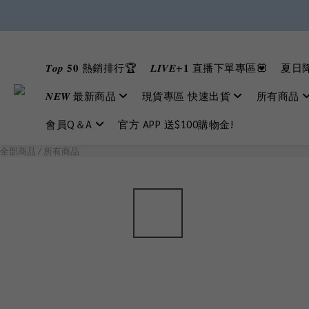
𝑻𝒐𝒑 𝟓𝟎 熱銷排行🏆
𝑳𝑰𝑽𝑬+𝟏 直播下單專區💟
夏日降
𝑵𝑬𝑾 最新商品
現貨專區 快速出貨
所有商品
會員Q＆A
官方 APP 送$100購物金!
全部商品
/
所有商品