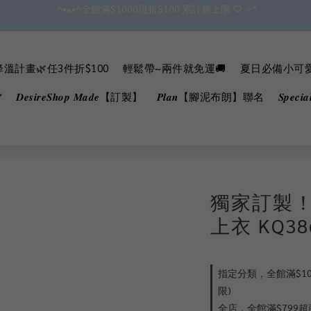
✿॰ॱ*｡ﾟ 全館滿$799即免運ॱ*｡ﾟ✿ 
會員點數3%回饋 無上限!!!!
✿॰ॱ*｡ﾟ 全館滿$799即免運ॱ*｡ﾟ✿ 
溫計畫🌿任3件折$100
輕鬆帶~兩件就免運🚚
夏日必備小可愛B
𝑫𝒆𝒔𝒊𝒓𝒆𝑺𝒉𝒐𝒑 𝑴𝒂𝒅𝒆【訂製】
𝑷𝒍𝒂𝒏【腳泥布朗】聯名
𝑺𝒑𝒆𝒄
獨家訂製
上衣 KQ3
指定分類，全館滿$100
限)
全店，全館滿$799超