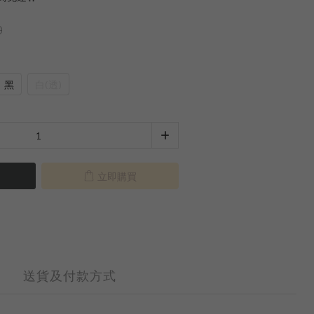
0
黑
白(透)
立即購買
送貨及付款方式