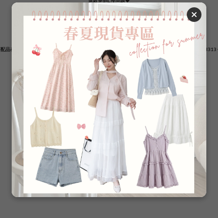
這款穿到L沒問題💗
自帶仙女光澤感
加上捲邊跟皺皺的簡約小設計
下半身怎麼搭都不會NG
配品在這裡⚠️ 🔍PA220281 A字長裙 / GJ332843 小香風短褲 / CL980381 開衩西裝短褲 / PA20331
--------
【顏色：白/黑/可可/杏】
【尺寸：單一尺寸】
【質料：棉/聚脂纖維】
【厚度：春夏款/⭐️⭐️⭐️一般】
【透度：白透、杏微透(需搭配淺色內裡)】
【彈性：微】
【內裡：無】
⭐️較薄、⭐️⭐️薄、⭐️⭐️⭐️一般、⭐️⭐️⭐️⭐️厚、⭐️⭐️⭐️⭐️⭐️較厚
了解更多