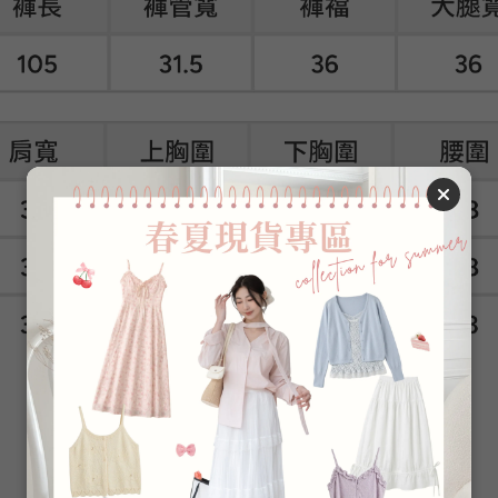
梨型教科書📗超瘦彎刀棉褲
🔍褲子永遠卡在大腿的妳 一定要試試
✔ 超高腰 營造好比例、高個女孩也可穿
✔ 不貼腿、不緊繃的修肉版型
（馬鞍肉～梨們女孩大推）
✔️兩款都超百搭