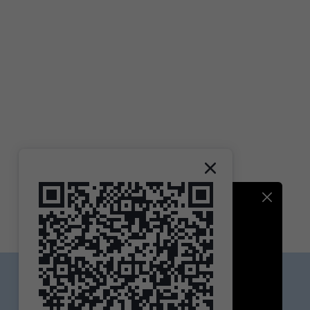
Contact DesireShop
客服電話 / 02-29996200