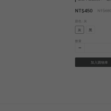
NT$450
NT$68
顏色
: 灰
灰
黑
數量
加入購物車