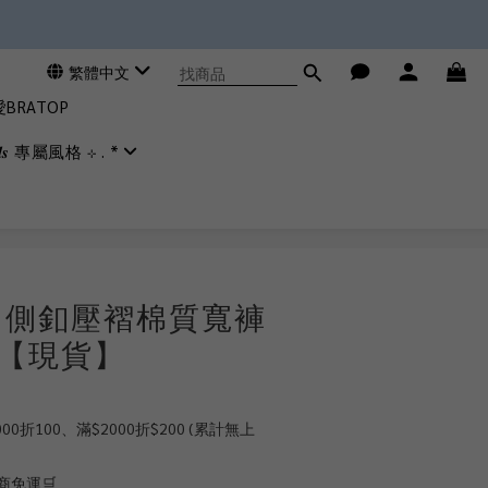
繁體中文
RATOP
𝒊𝒂𝒍𝒔 專屬風格 ⊹ . *
立即購買
！側釦壓褶棉質寬褲
02【現貨】
0折100、滿$2000折$200 (累計無上
商免運🛒