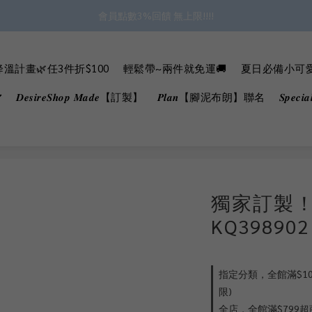
✿॰ॱ*｡ﾟ 全館滿$799即免運ॱ*｡ﾟ✿ 
會員點數3%回饋 無上限!!!!
✿॰ॱ*｡ﾟ 全館滿$799即免運ॱ*｡ﾟ✿ 
溫計畫🌿任3件折$100
輕鬆帶~兩件就免運🚚
夏日必備小可愛B
𝑫𝒆𝒔𝒊𝒓𝒆𝑺𝒉𝒐𝒑 𝑴𝒂𝒅𝒆【訂製】
𝑷𝒍𝒂𝒏【腳泥布朗】聯名
𝑺𝒑𝒆𝒄
獨家訂製
KQ3989
指定分類，全館滿$100
限)
全店，全館滿$799超