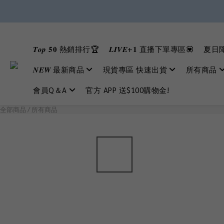
𝑻𝒐𝒑 𝟓𝟎 熱銷排行🏆
𝑳𝑰𝑽𝑬+𝟏 直播下單專區💟
夏日降
𝑵𝑬𝑾 最新商品
現貨專區 快速出貨
所有商品
會員Q＆A
官方 APP 送$100購物金!
全部商品
/
所有商品