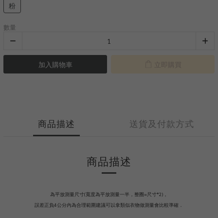
粉
數量
加入購物車
立即購買
商品描述
送貨及付款方式
商品描述
為平放測量尺寸(寬度為平放測量一半，整圈=尺寸*2)，
誤差正負4公分內為合理範圍建議可以拿類似衣物做測量會比較準確．