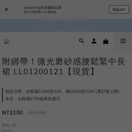
 ^•ﻌ•^全館滿$1000現折$100 累計無上限 ♡ ✧*
DesireShop女裝服飾品牌
開啟APP
首次下載領取 100 購物金
會員點數3%回饋 無上限!!!!
✿॰ॱ*｡ﾟ 全館滿$799即免運ॱ*｡ﾟ✿ 
✿॰ॱ*｡ﾟ 全館滿$799即免運ॱ*｡ﾟ✿ 
附綁帶！微光磨砂感腰鬆緊中長
裙 LL01200121【現貨】
指定分類，全館滿$1000折100、滿$2000折$200 (累計無上限)
全店，全館滿$799超商免運🛒
NT$100
NT$380
顏色
: 粉