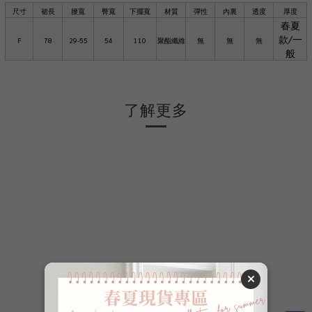
尺寸
裙長
腰寬
臀寬
下擺寬
材質
彈性
內裏
透度
厚度
春夏
款/一
F
78
29-55
54
110
聚酯纖維
無
無
無
般
了解更多