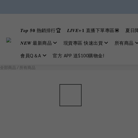
𝑻𝒐𝒑 𝟓𝟎 熱銷排行🏆
𝑳𝑰𝑽𝑬+𝟏 直播下單專區💟
夏日降
𝑵𝑬𝑾 最新商品
現貨專區 快速出貨
所有商品
會員Q＆A
官方 APP 送$100購物金!
全部商品
/
所有商品