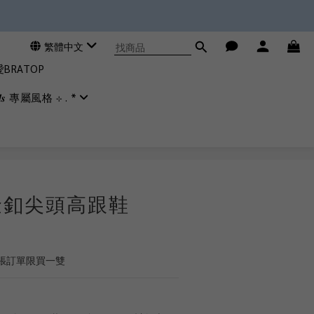
繁體中文
RATOP
𝒊𝒂𝒍𝒔 專屬風格 ⊹ . *
立即購買
金釦尖頭高跟鞋
一張訂單限買一雙