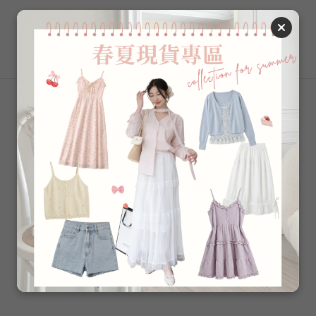
商品描述
【單位：公分】
跟高7 底寬8，每增減一個尺寸即增減約0.5公分
---------------------
【質料：合成材質】
了解更多