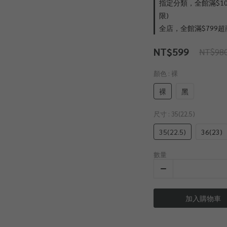
指定分類，全館滿$100
限)
全店，全館滿$799超
NT$599
NT$98
顏色
: 裸
裸
黑
尺寸
: 35(22.5)
35(22.5)
36(23)
數量
加入購物車