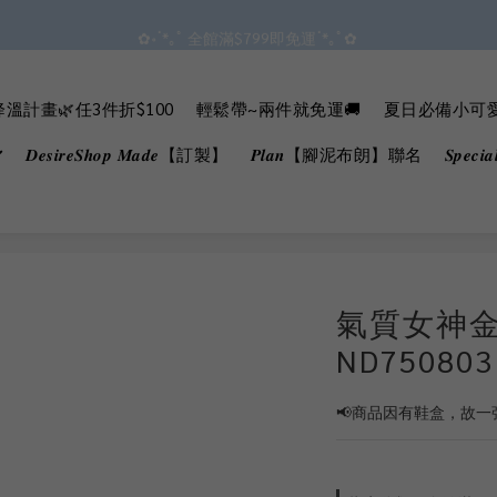
✿॰ॱ*｡ﾟ 全館滿$799即免運ॱ*｡ﾟ✿ 
✿॰ॱ*｡ﾟ 全館滿$799即免運ॱ*｡ﾟ✿ 
 ^•ﻌ•^全館滿$1000現折$100 累計無上限 ♡ ✧*
溫計畫🌿任3件折$100
輕鬆帶~兩件就免運🚚
夏日必備小可愛B
會員點數3%回饋 無上限!!!!
𝑫𝒆𝒔𝒊𝒓𝒆𝑺𝒉𝒐𝒑 𝑴𝒂𝒅𝒆【訂製】
𝑷𝒍𝒂𝒏【腳泥布朗】聯名
𝑺𝒑𝒆𝒄
✿॰ॱ*｡ﾟ 全館滿$799即免運ॱ*｡ﾟ✿ 
氣質女神
ND750803
📢商品因有鞋盒，故