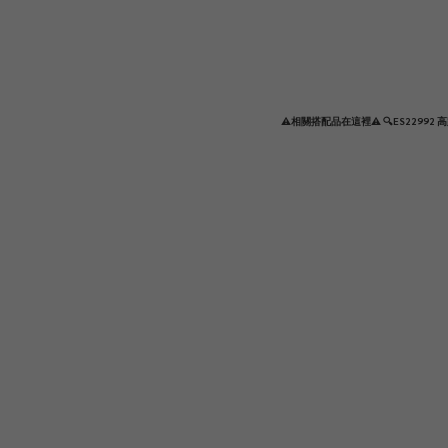
⚠️相關搭配品在這裡⚠️ 🔍ES22992 高