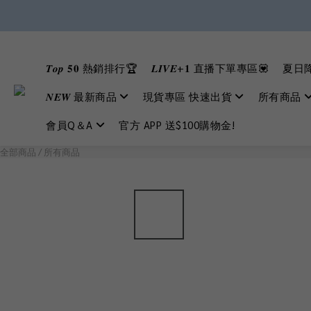
𝑻𝒐𝒑 𝟓𝟎 熱銷排行🏆
𝑳𝑰𝑽𝑬+𝟏 直播下單專區💟
夏日降
𝑵𝑬𝑾 最新商品
現貨專區 快速出貨
所有商品
會員Q＆A
官方 APP 送$100購物金!
全部商品
/
所有商品