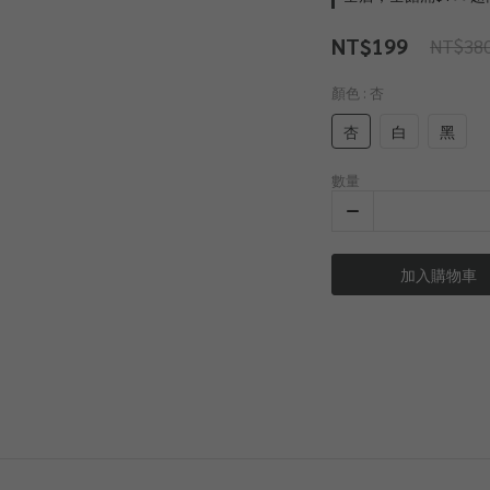
NT$199
NT$38
顏色
: 杏
杏
白
黑
數量
加入購物車