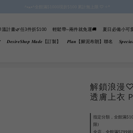
 ^•ﻌ•^全館滿$1000現折$100 累計無上限 ♡ ✧*
✿॰ॱ*｡ﾟ 全館滿$799即免運ॱ*｡ﾟ✿ 
會員點數3%回饋 無上限!!!!
溫計畫🌿任3件折$100
輕鬆帶~兩件就免運🚚
夏日必備小可愛B
✿॰ॱ*｡ﾟ 全館滿$799即免運ॱ*｡ﾟ✿ 
𝑫𝒆𝒔𝒊𝒓𝒆𝑺𝒉𝒐𝒑 𝑴𝒂𝒅𝒆【訂製】
𝑷𝒍𝒂𝒏【腳泥布朗】聯名
𝑺𝒑𝒆𝒄
解鎖浪漫
透膚上衣 P
指定分類，全館滿$100
限)
全店，全館滿$799超