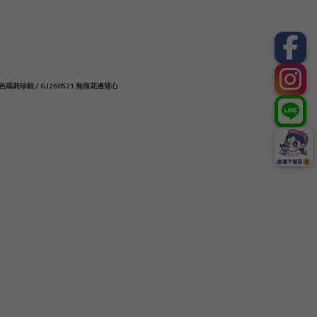
 銀色瑪莉珍鞋 / GJ260521 無痕花邊背心