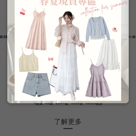
隨便搭個小背心、Bra Top
你就是浪漫小公舉
還可以搭配各種細肩洋裝
微透若隱若現的很美~
不相信你們可以忍住不收
跟涼鞋 / HS606792 牛仔喇叭褲 / PA138062 下反摺牛仔短裙 / SS13381 蛋糕短裙 / YCWY296603
-------
【顏色：白/杏/黑】
【尺寸：單一尺寸】
【質料：針織/聚酯纖維】
【厚度：春夏款/⭐️較薄】
【透度：透】
【彈性：適中】
【內裡：無】
⭐️較薄、⭐️⭐️薄、⭐️⭐️⭐️一般、⭐️⭐️⭐️⭐️厚、⭐️⭐️⭐️⭐️⭐️較厚
了解更多