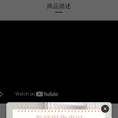
商品描述
又被軟軟甜甜的透膚上衣種草啦...！