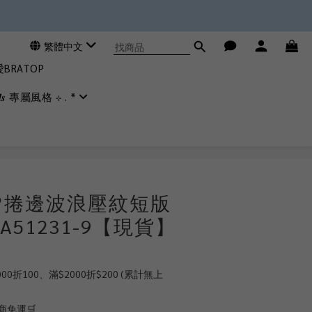
繁體中文
RATOP
𝒊𝒂𝒍𝒔 專屬風格 ⊹ . *
立即購買
♡捲邊波浪壓紋短版
A51231-9【現貨】
0折100、滿$2000折$200 (累計無上
商免運🛒