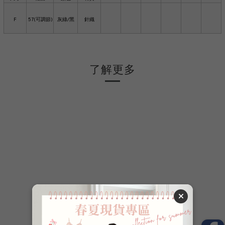
F
57(可調節)
灰綠/黑
針織
了解更多