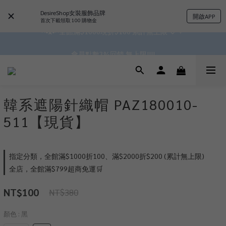
✿॰ॱ*｡ﾟ 全館滿$799即免運ॱ*｡ﾟ✿ 
DesireShop女裝服飾品牌
開啟APP
首次下載領取 100 購物金
 ^•ﻌ•^全館滿$1000現折$100 累計無上限 ♡ ✧*
✿॰ॱ*｡ﾟ 全館滿$799即免運ॱ*｡ﾟ✿ 
會員點數3%回饋 無上限!!!!
✿॰ॱ*｡ﾟ 全館滿$799即免運ॱ*｡ﾟ✿ 
韓系遮陽針織帽 PAZ180010-
511【現貨】
指定分類，全館滿$1000折100、滿$2000折$200 (累計無上限)
全店，全館滿$799超商免運🛒
NT$100
NT$380
顏色
: 黑