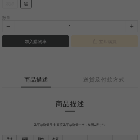
灰綠
黑
數量
加入購物車
立即購買
商品描述
送貨及付款方式
商品描述
為平放測量尺寸(寬度為平放測量一半，整圈=尺寸*2)
尺寸
帽圍
顏色
材質