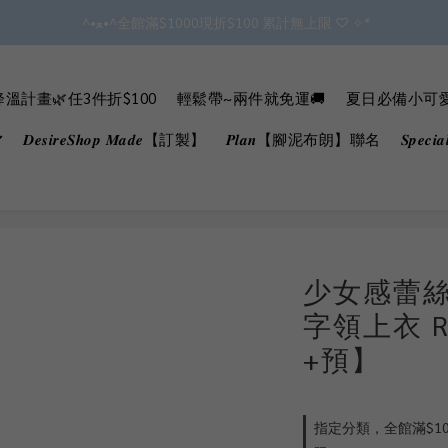
 ^•ﻌ•^全館滿$1000現折$100 累計無上限 ♡ ✧*
✿॰ॱ*｡ﾟ 全館滿$799即免運ॱ*｡ﾟ✿ 
會員點數3%回饋 無上限!!!!
溫計畫🌿任3件折$100
輕鬆帶~兩件就免運🚚
夏日必備小可愛B
✿॰ॱ*｡ﾟ 全館滿$799即免運ॱ*｡ﾟ✿ 
𝑫𝒆𝒔𝒊𝒓𝒆𝑺𝒉𝒐𝒑 𝑴𝒂𝒅𝒆【訂製】
𝑷𝒍𝒂𝒏【腳泥布朗】聯名
𝑺𝒑𝒆𝒄
少女感蕾
字領上衣 R
+預】
指定分類，全館滿$100