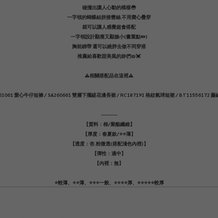
碰撞出讓人心動的模樣😳
一字領的蝴蝶結拼接蕾絲 不用費心疊穿
就可以讓人感覺超會搭配
一字領設計顯瘦又顯臉小(畫重點✏️)
胸前綁帶 還可以繞脖去做不同穿搭
推薦給喜歡甜美風的妳們🥨💓
⚠️相關搭配品在這裡⚠️
61061 愛心牛仔短褲 / SA260661 雙層下擺緹花邊長裙 / RC187191 格紋氣球短裙 / BT11556172
-----------
【質料：棉/聚酯纖維】
【厚度：春夏款/⭐️⭐️薄】
【透度：杏.粉微透(搭配淺色內裡)】
【彈性：適中】
【內裡：無】
⭐️較薄、⭐️⭐️薄、⭐️⭐️⭐️一般、⭐️⭐️⭐️⭐️厚、⭐️⭐️⭐️⭐️⭐️較厚