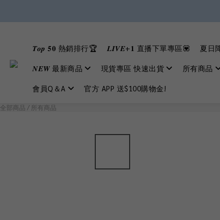
𝑻𝒐𝒑 𝟓𝟎 熱銷排行🏆
𝑳𝑰𝑽𝑬+𝟏 直播下單專區💟
夏日降
𝑵𝑬𝑾 最新商品
現貨專區 快速出貨
所有商品
會員Q＆A
官方 APP 送$100購物金!
全部商品
/
所有商品