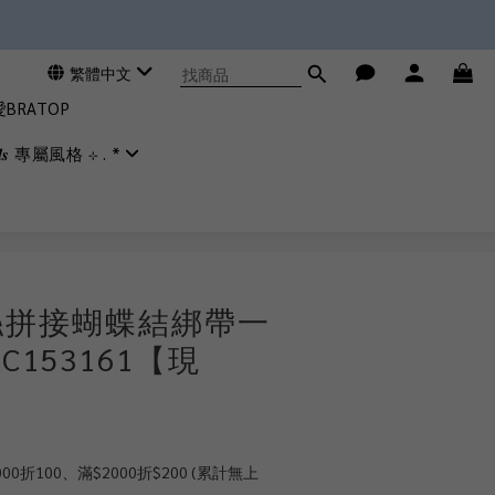
繁體中文
RATOP
𝒊𝒂𝒍𝒔 專屬風格 ⊹ . *
立即購買
絲拼接蝴蝶結綁帶一
C153161【現
0折100、滿$2000折$200 (累計無上