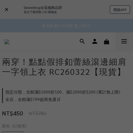
DesireShop女裝服飾品牌
開啟APP
 ^•ﻌ•^全館滿$1000現折$100 累計無上限 ♡ ✧*
首次下載領取 100 購物金
✿॰ॱ*｡ﾟ 全館滿$799即免運ॱ*｡ﾟ✿ 
會員點數3%回饋 無上限!!!!
✿॰ॱ*｡ﾟ 全館滿$799即免運ॱ*｡ﾟ✿ 
兩穿！點點假排釦蕾絲滾邊細肩
一字領上衣 RC260322【現貨】
指定分類，全館滿$1000折100、滿$2000折$200 (累計無上限)
全店，全館滿$799超商免運🛒
NT$450
NT$780
顏色
: 紅(微透)