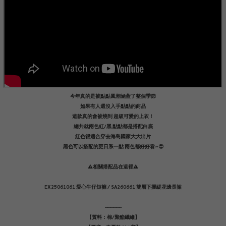
今年真的是被點點風潮涵蓋了整個季節
如果有人還沒入手點點的商品
這款真的會被燒到 超級可愛的上衣！
總共就兩色紅/黑 點點都是搭配白底
紅色很適合穿去海島國家大大出片
黑色可以搭配的更日系一點 兩色都好好看~😍
⚠️相關搭配品在這裡⚠️
EX25061061 愛心牛仔短褲 / SA260661 雙層下擺緹花邊長裙
-----------
【質料：棉/聚酯纖維】