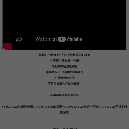
剛剛好的透膚+一字領是最溫柔的心機💗
一字領小露鎖骨小心機
搭配蝴蝶結滾邊細節
讓整體多了一點甜甜的精緻感
不是誇張的設計
而是剛好讓人心動的細節~
⚠️相關搭配品在這裡⚠️
SA603841 網紗氣球短裙 / ND35932 蝴蝶結跟鞋 / SA9143-102 喇叭牛仔褲 / ND332332 不規則粗
跟涼鞋
-----------