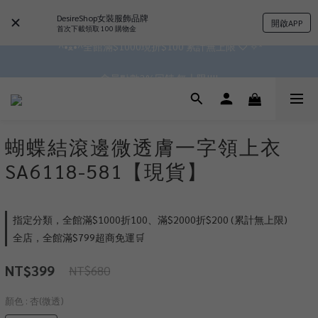
✿॰ॱ*｡ﾟ 全館滿$799即免運ॱ*｡ﾟ✿ 
DesireShop女裝服飾品牌
開啟APP
首次下載領取 100 購物金
 ^•ﻌ•^全館滿$1000現折$100 累計無上限 ♡ ✧*
✿॰ॱ*｡ﾟ 全館滿$799即免運ॱ*｡ﾟ✿ 
會員點數3%回饋 無上限!!!!
✿॰ॱ*｡ﾟ 全館滿$799即免運ॱ*｡ﾟ✿ 
蝴蝶結滾邊微透膚一字領上衣
SA6118-581【現貨】
指定分類，全館滿$1000折100、滿$2000折$200 (累計無上限)
全店，全館滿$799超商免運🛒
NT$399
NT$680
顏色
: 杏(微透)