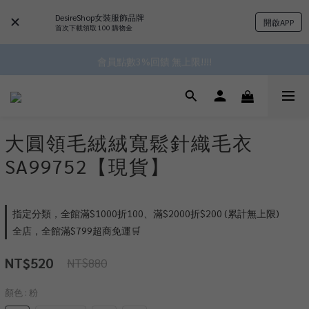
DesireShop女裝服飾品牌
開啟APP
 ^•ﻌ•^全館滿$1000現折$100 累計無上限 ♡ ✧*
首次下載領取 100 購物金
✿॰ॱ*｡ﾟ 全館滿$799即免運ॱ*｡ﾟ✿ 
會員點數3%回饋 無上限!!!!
✿॰ॱ*｡ﾟ 全館滿$799即免運ॱ*｡ﾟ✿ 
大圓領毛絨絨寬鬆針織毛衣
SA99752【現貨】
指定分類，全館滿$1000折100、滿$2000折$200 (累計無上限)
全店，全館滿$799超商免運🛒
NT$520
NT$880
顏色
: 粉