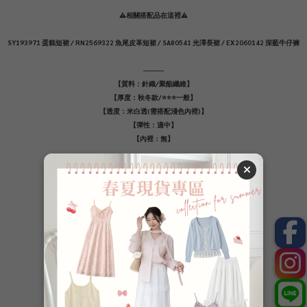
⚠️相關搭配品在這裡⚠️
SY193971 蛋糕短裙 / RN2569322 魚尾皮革短裙 / SA80541 光澤長裙 / EX2060142 深藍牛仔褲
----------
【質料：針織/聚酯纖維】
【厚度：秋冬款/⭐️⭐️⭐️一般】
【透度：米白透(需搭配淺色內裡)】
【彈性：適中】
【內裡：無】
⭐️較薄、⭐️⭐️薄、⭐️⭐️⭐️一般、⭐️⭐️⭐️⭐️厚、⭐️⭐️⭐️⭐️⭐️較厚
了解更多