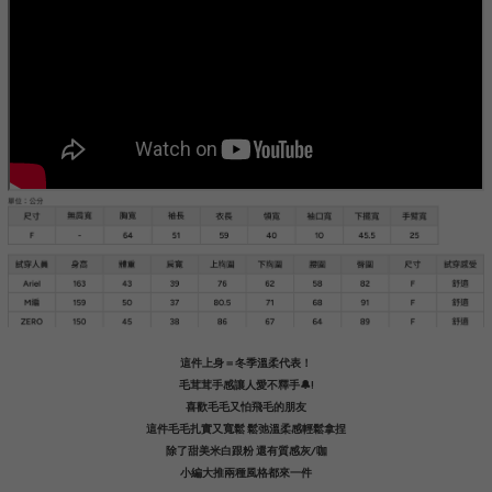
這件上身＝冬季溫柔代表！
毛茸茸手感讓人愛不釋手🔔!
喜歡毛毛又怕飛毛的朋友
這件毛毛扎實又寬鬆 鬆弛溫柔感輕鬆拿捏
除了甜美米白跟粉 還有質感灰/咖
小編大推兩種風格都來一件