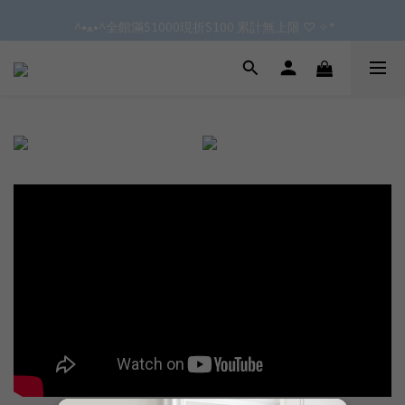
✿॰ॱ*｡ﾟ 全館滿$799即免運ॱ*｡ﾟ✿ 
 ^•ﻌ•^全館滿$1000現折$100 累計無上限 ♡ ✧*
會員點數3%回饋 無上限!!!!
✿॰ॱ*｡ﾟ 全館滿$799即免運ॱ*｡ﾟ✿ 