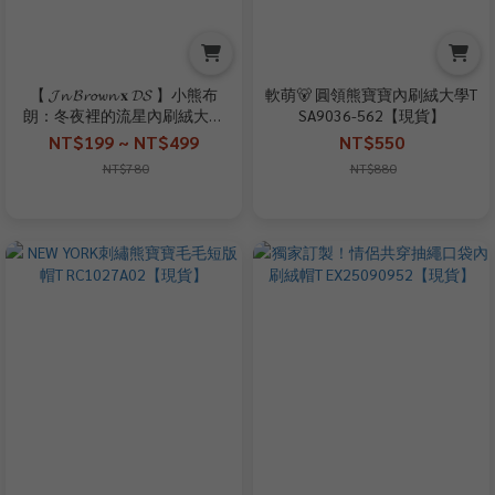
【 𝓙𝓷 𝓑𝓻𝓸𝔀𝓷 𝐱 𝓓𝓢 】小熊布
軟萌🐻 圓領熊寶寶內刷絨大學T
朗：冬夜裡的流星內刷絨大學
SA9036-562【現貨】
T(聯名款)【現貨】
NT$199 ~ NT$499
NT$550
NT$780
NT$880