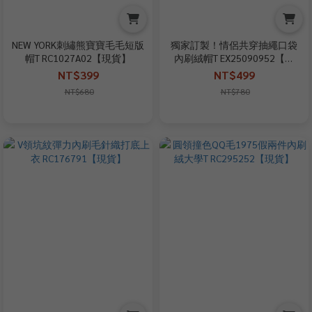
NEW YORK刺繡熊寶寶毛毛短版
獨家訂製！情侶共穿抽繩口袋
帽T RC1027A02【現貨】
內刷絨帽T EX25090952【現
貨】
NT$399
NT$499
NT$680
NT$780