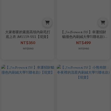
大家都要的素面高領內刷毛打
【 𝓙𝓷 𝓑𝓻𝓸𝔀𝓷 𝐱 𝓓𝓢 】幸運招財
底上衣 JM1119-551【現貨】
貓撞色內刷絨大學T(聯名款)
【現貨】
NT$350
NT$499
NT$580
NT$980