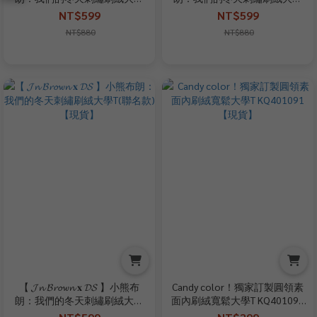
T(聯名款)【現貨】
T(聯名款)【現貨】
NT$599
NT$599
NT$880
NT$880
【 𝓙𝓷 𝓑𝓻𝓸𝔀𝓷 𝐱 𝓓𝓢 】小熊布
Candy color！獨家訂製圓領素
朗：我們的冬天刺繡刷絨大學
面內刷絨寬鬆大學T KQ401091
T(聯名款)【現貨】
【現貨】