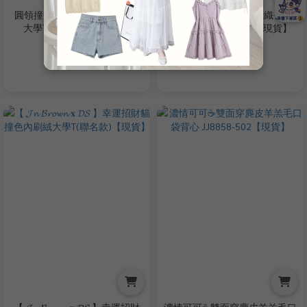
圓領撞色草寫英文愛心內刷毛
木耳捲邊蝴蝶結刺繡針織長袖
大學T GJ187171【現貨】
打底上衣 SY333151【現貨】
NT$350
NT$299
NT$580
NT$580
【 𝓙𝓷 𝓑𝓻𝓸𝔀𝓷 𝐱 𝓓𝓢 】幸運招財
濃情可可☕雙面穿麂皮羊羔毛口