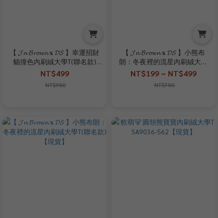
【 𝓙𝓷 𝓑𝓻𝓸𝔀𝓷 𝐱 𝓓𝓢 】幸運招財
【 𝓙𝓷 𝓑𝓻𝓸𝔀𝓷 𝐱 𝓓𝓢 】小熊布
貓撞色內刷絨大學T(聯名款)
朗：冬夜裡的流星內刷絨大學
【現貨】
T(聯名款)【現貨】
NT$499
NT$199 ~ NT$499
NT$980
NT$780