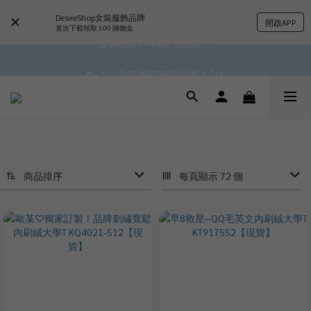
DesireShop女裝服飾品牌
開啟APP
會員點數3%回饋 無上限!!!!
首次下載領取 100 購物金
✿॰ॱ*｡ﾟ 全館滿$799即免運ॱ*｡ﾟ✿ 
✿॰ॱ*｡ﾟ 全館滿$799即免運ॱ*｡ﾟ✿ 
商品排序
每頁顯示 72 個