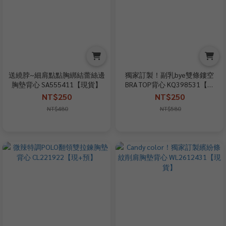
送繞脖~細肩點點胸綁結蕾絲邊
獨家訂製！副乳bye雙條鏤空
胸墊背心 SA555411【現貨】
BRA TOP背心 KQ398531【現
+預】
NT$250
NT$250
NT$480
NT$580