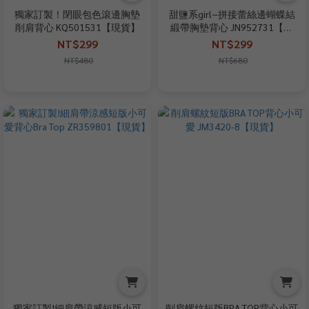
獨家訂製！閉眼包色滾邊胸墊
甜鹽系girl~拼接蕾絲邊蝴蝶結
削肩背心 KQ501531【現貨】
緞帶胸墊背心 JN952731【現
貨】
NT$299
NT$299
NT$480
NT$680
獨家訂製!細肩帶涼感短版小可
削肩螺紋短版BRA TOP背心小可