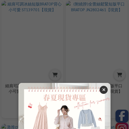
細肩可調冰絲短版BRATOP背心
(附繞脖)全蕾絲鬆緊短版平口
小可愛 ST139701【現貨】
BRATOP JN2802461【現貨】
NT$220
NT$350
NT$380
NT$580