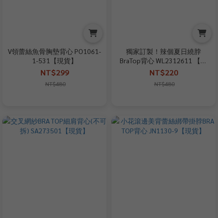
V領蕾絲魚骨胸墊背心 PO1061-
獨家訂製！辣個夏日繞脖
1-531【現貨】
BraTop背心 WL2312611 【現
+預】
NT$299
NT$220
NT$480
NT$480