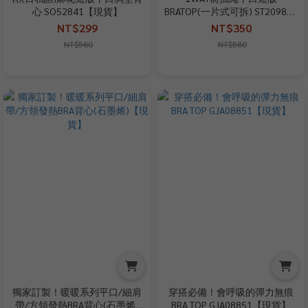
心 SO52841【現貨】
BRATOP(一片式可拆) ST209861
【現貨】
NT$299
NT$350
NT$580
NT$580
獨家訂製！暖暖系列平口/細肩
穿搭必備！會呼吸的彈力無痕
帶/方領發熱BRA背心(石墨烯)
BRA TOP GJA08851【現貨】