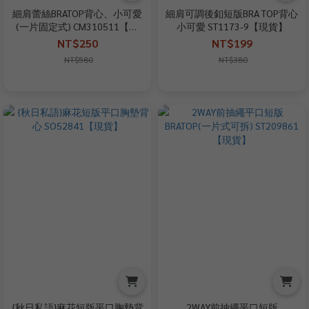
細肩蕾絲BRATOP背心、小可愛
細肩可調後釦短版BRA TOP背心
(一片固定式) CM310511【現
小可愛 ST1173-9【現貨】
貨】
NT$250
NT$199
NT$580
NT$380
{秋日私語}麻花短版平口胸墊背
2WAY前抽繩平口短版