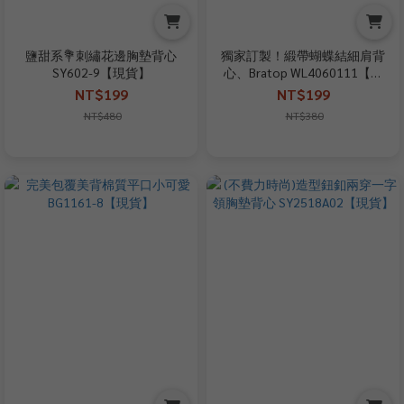
鹽甜系💐刺繡花邊胸墊背心
獨家訂製！緞帶蝴蝶結細肩背
SY602-9【現貨】
心、Bratop WL4060111【現
貨】
NT$199
NT$199
NT$480
NT$380