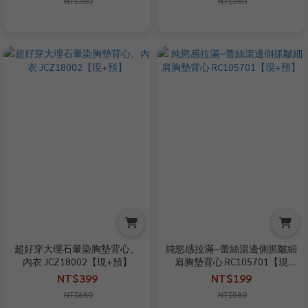
NT$380
NT$380
超好穿大理石暈染胸墊背心、
純慾感拉滿~蕾絲滾邊側抓皺細
內衣 JCZ18002【現+預】
肩胸墊背心 RC105701【現
+預】
NT$399
NT$199
NT$680
NT$580