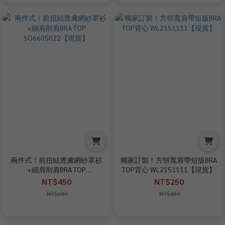
兩件式！前扭結透膚網紗罩衫
獨家訂製！方領寬肩帶短版BRA
+細肩削肩BRA TOP
TOP背心 WL2151111【現貨】
SO6605022【現貨】
NT$450
NT$250
NT$680
NT$480