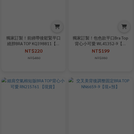
獨家訂製！前綁帶後鬆緊平口
獨家訂製！包色款平口Bra Top
繞脖BRA TOP KQ398811【現
背心小可愛 WL41352-9【現
貨】
貨】
NT$220
NT$199
NT$480
NT$380