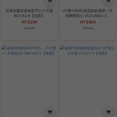
完美包覆美背棉質平口小可愛
(不費力時尚)造型鈕釦兩穿一字
BG1161-8【現貨】
領胸墊背心 SY2518A02【現
貨】
NT$199
NT$450
NT$280
NT$680