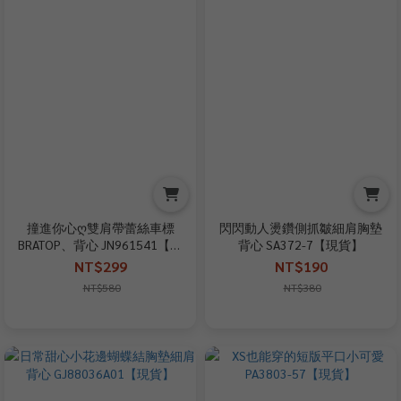
撞進你心ღ雙肩帶蕾絲車標
閃閃動人燙鑽側抓皺細肩胸墊
BRATOP、背心 JN961541【現
背心 SA372-7【現貨】
貨】
NT$299
NT$190
NT$580
NT$380