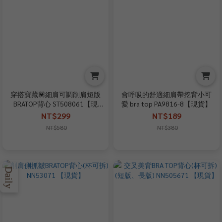
穿搭寶藏💟細肩可調削肩短版
會呼吸的舒適細肩帶挖背小可
BRATOP背心 ST508061【現
愛 bra top PA9816-8【現貨】
貨】
NT$299
NT$189
NT$580
NT$380
Daily