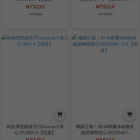
58【現貨】
NT$220
NT$210
NT$480
NT$380
純色彈性細肩平口bratop小背
獨家訂製！XS-M專屬冰絲無痕
心 ST1803-6【現貨】
細肩胸墊背心 EX250407-
521【現貨】
NT$150
NT$210