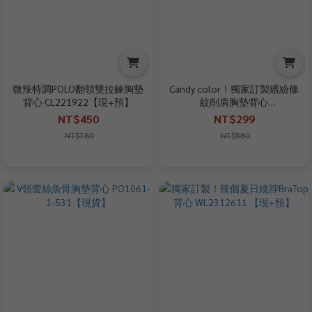
微辣特調POLO翻領雙拉鍊胸墊
Candy color！獨家訂製繽紛條
背心 CL221922【現+預】
紋削肩胸墊背心
WL2612431【現貨】
NT$450
NT$299
NT$780
NT$580