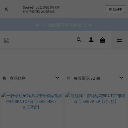
DesireShop女裝服飾品牌
開啟APP
首次下載領取 100 購物金
✿॰ॱ*｡ﾟ 全館滿$799即免運ॱ*｡ﾟ✿ 
✿॰ॱ*｡ﾟ 全館滿$799即免運ॱ*｡ﾟ✿ 
 ^•ﻌ•^全館滿$1000現折$100 累計無上限 ♡ ✧*
會員點數3%回饋 無上限!!!!
✿॰ॱ*｡ﾟ 全館滿$799即免運ॱ*｡ﾟ✿ 
商品排序
每頁顯示 72 個