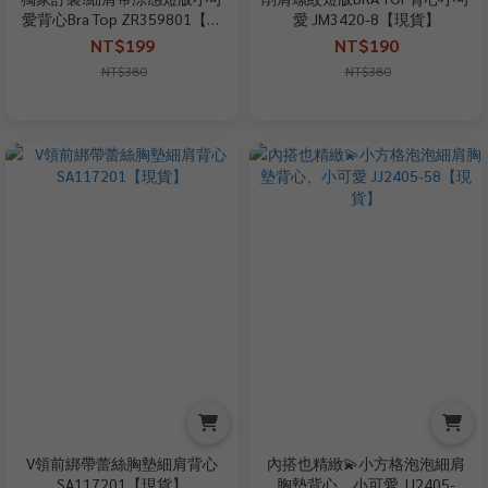
愛背心Bra Top ZR359801【現
愛 JM3420-8【現貨】
貨】
NT$199
NT$190
NT$380
NT$380
V領前綁帶蕾絲胸墊細肩背心
內搭也精緻💫小方格泡泡細肩
SA117201【現貨】
胸墊背心、小可愛 JJ2405-