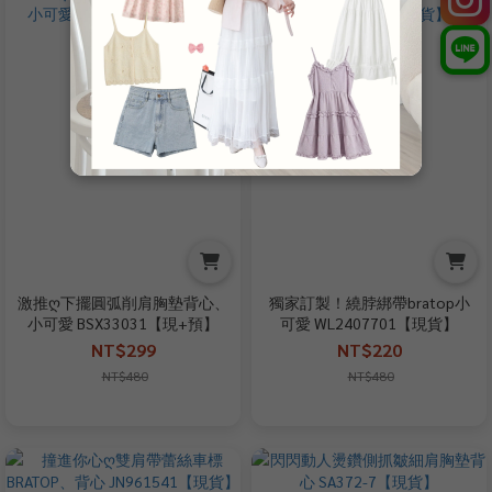
激推ღ下擺圓弧削肩胸墊背心、
獨家訂製！繞脖綁帶bratop小
小可愛 BSX33031【現+預】
可愛 WL2407701【現貨】
NT$299
NT$220
NT$480
NT$480