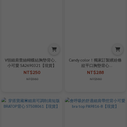
V領細肩蕾絲蝴蝶結胸墊背心、
Candy color！獨家訂製繽紛條
小可愛 SA2690321【現貨】
紋平口胸墊背心
WL2612521【現貨】
NT$250
NT$288
NT$580
NT$580