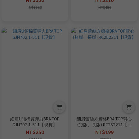
NT$380
NT$480
細肩U領棉質彈力BRA TOP
細肩蕾絲方糖格BRA TOP背心
GJH702.1-511【現貨】
(短版、長版) RC252211【現
貨】
NT$250
NT$199