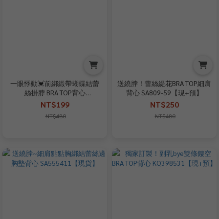
一眼悸動💓前綁緞帶蝴蝶結蕾
送繞脖！蕾絲緹花BRA TOP細肩
絲掛脖 BRA TOP背心
背心 SA809-59【現+預】
SA204203-8【現貨】
NT$199
NT$250
NT$480
NT$480