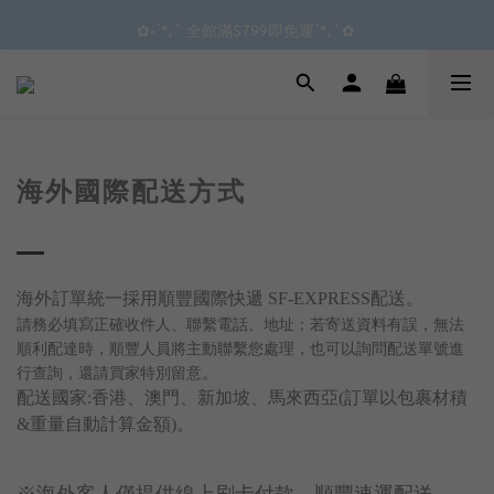
✿॰ॱ*｡ﾟ 全館滿$799即免運ॱ*｡ﾟ✿ 
✿॰ॱ*｡ﾟ 全館滿$799即免運ॱ*｡ﾟ✿ 
 ^•ﻌ•^全館滿$1000現折$100 累計無上限 ♡ ✧*
會員點數3%回饋 無上限!!!!
✿॰ॱ*｡ﾟ 全館滿$799即免運ॱ*｡ﾟ✿ 
海外國際配送方式
海外訂單統一採用順豐國際快遞 SF-EXPRESS配送。
請務必填寫正確收件人、聯繫電話、地址；若
寄送資料有誤，無法
順利配達時，順豐人員將主動聯繫您處理，也可以詢問配送單號進
行查詢，還請買家特別留意。
配送國家:香港、澳門、新加坡、馬來西亞(訂單以包裹材積
&重量自動計算金額)。