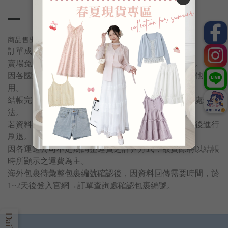
商品售出無換貨服務,若無法接受者請勿下單。
訂單成立後，訂單內容無法修改或是取消。
賣場免運活動不包含海外買家，運費以系統設定為主。
因各國進口關稅不同，領取包裹時需買家自行支付其他費
用。
結帳完成後視同同意運費酌收方式和關稅、物流費之處理方
法。
若資料不正確或無人簽收導致包裹退回，將扣除運費後進行
刷退。
因各運送公司不定期調整運費之計算方式，故實際將以結帳
時所顯示之運費為主。
海外包裹待彙整包裹編號確認後，因資料回傳需要時間，於
1~2天後登入官網→訂單查詢處確認包裹編號。
Daily