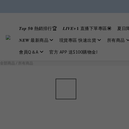
𝑻𝒐𝒑 𝟓𝟎 熱銷排行🏆
𝑳𝑰𝑽𝑬+𝟏 直播下單專區💟
夏日降
𝑵𝑬𝑾 最新商品
現貨專區 快速出貨
所有商品
會員Q＆A
官方 APP 送$100購物金!
全部商品
/
所有商品