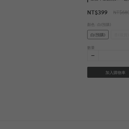
NT$399
NT$68
顏色
: 白(預購)
白(預購)
杏(現貨)
數量
加入購物車