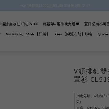
 ^•ﻌ•^全館滿$1000現折$100 累計無上限 ♡ ✧*
✿॰ॱ*｡ﾟ 全館滿$799即免運ॱ*｡ﾟ✿ 
會員點數3%回饋 無上限!!!!
溫計畫🌿任3件折$100
輕鬆帶~兩件就免運🚚
夏日必備小可愛B
✿॰ॱ*｡ﾟ 全館滿$799即免運ॱ*｡ﾟ✿ 
𝑫𝒆𝒔𝒊𝒓𝒆𝑺𝒉𝒐𝒑 𝑴𝒂𝒅𝒆【訂製】
𝑷𝒍𝒂𝒏【腳泥布朗】聯名
𝑺𝒑𝒆𝒄
V領排釦
罩衫 CL5
指定分類，全館滿$100
限)
全店，全館滿$799超