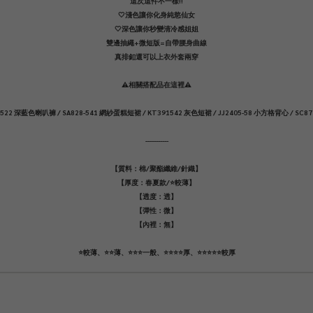
這次這件不一樣!!
🤍淺色讓你化身純慾仙女
🤍深色讓你秒變清冷感姐姐
雙邊抽繩+微短版=自帶腰身曲線
真排釦還可以上衣外套兩穿
⚠️相關搭配品在這裡⚠️
7-522 深藍色喇叭褲 / SA828-541 網紗蛋糕短裙 / KT391542 灰色短裙 / JJ2405-58 小方格背心 / SC8
-----------
【質料：棉/聚酯纖維/針織】
【厚度：春夏款/⭐️較薄】
【透度：透】
【彈性：微】
【內裡：無】
⭐️較薄、⭐️⭐️薄、⭐️⭐️⭐️一般、⭐️⭐️⭐️⭐️厚、⭐️⭐️⭐️⭐️⭐️較厚