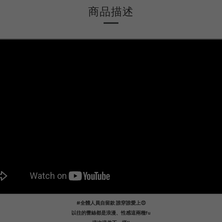
商品描述
#全體人員自留款 誰穿誰愛上😍
以往的蕾絲都是浪漫、性感這兩種fu