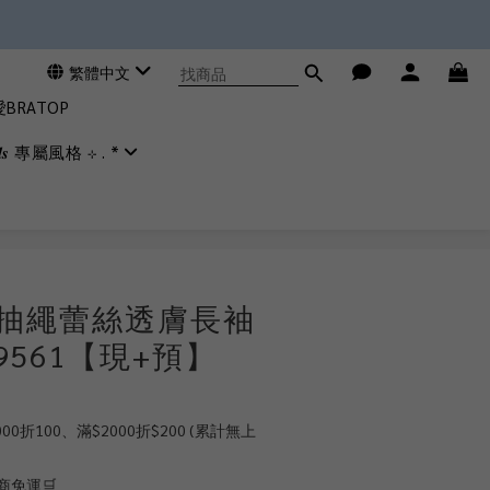
繁體中文
RATOP
𝒊𝒂𝒍𝒔 專屬風格 ⊹ . *
立即購買
雙抽繩蕾絲透膚長袖
19561【現+預】
0折100、滿$2000折$200 (累計無上
商免運🛒