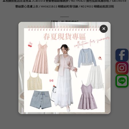
⚠️相關搭配品在這裡⚠️ JCA510-4 雙條蕾絲細條繞脖 / ND790423 撞色低跟瑪麗珍鞋 / SA5360-58
蕾絲愛心透膚上衣 / HH0421B11 蝴蝶結蛇骨項鍊 / ND29032 蝴蝶結粗跟涼鞋
----------
【質料：棉/聚酯纖維】
【厚度：春夏款/⭐️⭐️⭐️一般】
【透度：白微透(需搭配淺色內裡)】
【彈性：無】
【內裡：有】
⭐️較薄、⭐️⭐️薄、⭐️⭐️⭐️一般、⭐️⭐️⭐️⭐️厚、⭐️⭐️⭐️⭐️⭐️較厚
了解更多