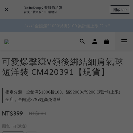
DesireShop女裝服飾品牌
開啟APP
✿॰ॱ*｡ﾟ 全館滿$799即免運ॱ*｡ﾟ✿ 
首次下載領取 100 購物金
 ^•ﻌ•^全館滿$1000現折$100 累計無上限 ♡ ✧*
✿॰ॱ*｡ﾟ 全館滿$799即免運ॱ*｡ﾟ✿ 
會員點數3%回饋 無上限!!!!
✿॰ॱ*｡ﾟ 全館滿$799即免運ॱ*｡ﾟ✿ 
可愛爆擊💥V領後綁結細肩氣球
短洋裝 CM420391【現貨】
指定分類，全館滿$1000折100、滿$2000折$200 (累計無上限)
全店，全館滿$799超商免運🛒
NT$399
NT$680
顏色
: 白(微透)