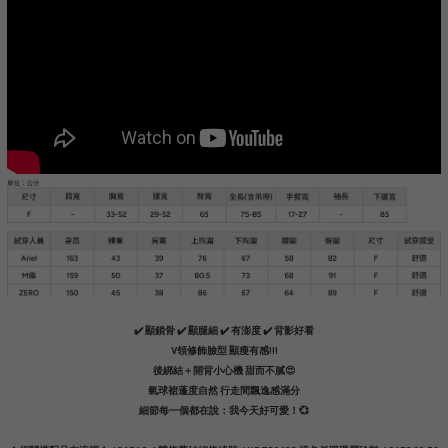
✔️ 顯鎖骨 ✔️ 顯腿細 ✔️ 有澎度 ✔️ 背影好看
V領修飾臉型 顯瘦有感!!!
後綁結＋開背小心機 甜而不膩😍
氣球裙蓬度自然 行走間飄逸感滿分
細節每一個都在說：我今天好可愛！💞