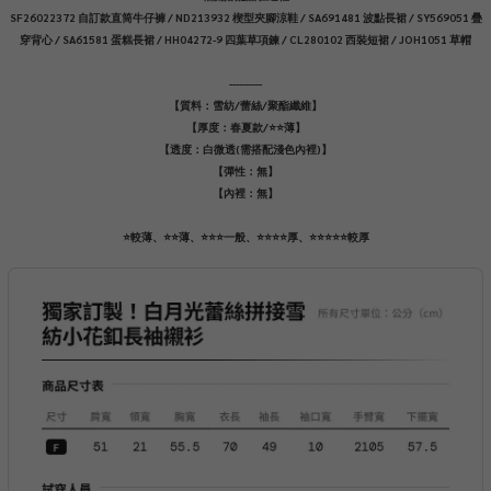
SF26022372 自訂款直筒牛仔褲 / ND213932 楔型夾腳涼鞋 / SA691481 波點長裙 / SY569051 疊
穿背心 / SA61581 蛋糕長裙 / HH04272-9 四葉草項鍊 / CL280102 西裝短裙 / JOH1051 草帽
----------
【質料：雪紡/蕾絲/聚酯纖維】
【厚度：春夏款/⭐️⭐️薄】
【透度：白微透(需搭配淺色內裡)】
【彈性：無】
【內裡：無】
⭐️較薄、⭐️⭐️薄、⭐️⭐️⭐️一般、⭐️⭐️⭐️⭐️厚、⭐️⭐️⭐️⭐️⭐️較厚