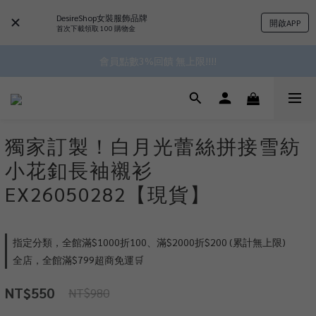
DesireShop女裝服飾品牌
開啟APP
 ^•ﻌ•^全館滿$1000現折$100 累計無上限 ♡ ✧*
首次下載領取 100 購物金
✿॰ॱ*｡ﾟ 全館滿$799即免運ॱ*｡ﾟ✿ 
會員點數3%回饋 無上限!!!!
✿॰ॱ*｡ﾟ 全館滿$799即免運ॱ*｡ﾟ✿ 
獨家訂製！白月光蕾絲拼接雪紡
小花釦長袖襯衫
EX26050282【現貨】
指定分類，全館滿$1000折100、滿$2000折$200 (累計無上限)
全店，全館滿$799超商免運🛒
NT$550
NT$980