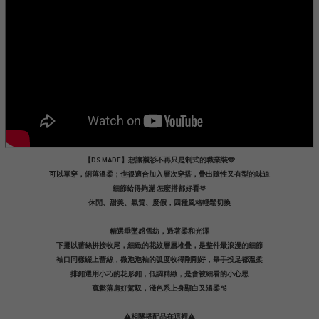
【DS MADE】想讓襯衫不再只是制式的職業裝🩵
可以單穿，俐落溫柔；也很適合加入層次穿搭，疊出隨性又有型的味道
細節給得夠滿 怎麼搭都好看🫶
休閒、甜美、氣質、度假，四種風格輕鬆切換
精選垂墜感雪紡，透著柔和光澤
下擺以蕾絲拼接收尾，細緻的花紋層層堆疊，是整件最浪漫的細節
袖口同樣綴上蕾絲，微泡泡袖的弧度收得剛剛好，舉手投足都溫柔
排釦選用小巧的花形釦，低調精緻，是會被細看的小心思
寬鬆落肩好駕馭，淺色系上身顯白又溫柔🫧
⚠️相關搭配品在這裡⚠️