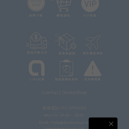
Contact DesireShop
客服電話 / 02-29996200
Mon-Fri. 09:00 ~ 18:00
Email / help@desireshop.tw