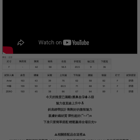
今天的辣度已滿載(擦鼻血🤧🩸👃🏻
魅力值直線上升中🔝
斜肩綁帶設計 剛剛好的微辣魅力
親膚針織材質 彈性超好(՞ •̀֊•́՞)ฅ
下身只要簡單搭配 輕鬆贏得全場目光✨
⚠️相關搭配品在這裡⚠️