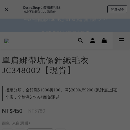
✿॰ॱ*｡ﾟ 全館滿$799即免運ॱ*｡ﾟ✿ 
DesireShop女裝服飾品牌
開啟APP
首次下載領取 100 購物金
 ^•ﻌ•^全館滿$1000現折$100 累計無上限 ♡ ✧*
✿॰ॱ*｡ﾟ 全館滿$799即免運ॱ*｡ﾟ✿ 
會員點數3%回饋 無上限!!!!
✿॰ॱ*｡ﾟ 全館滿$799即免運ॱ*｡ﾟ✿ 
單肩綁帶坑條針織毛衣
JC348002【現貨】
指定分類，全館滿$1000折100、滿$2000折$200 (累計無上限)
全店，全館滿$799超商免運🛒
NT$450
NT$780
顏色
: 米白(微透)