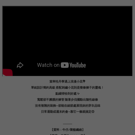
當率性丹寧遇上浪漫小花💐
單釦設計簡約高級 搭配刺繡小花則是整條褲子的靈魂！
點綴得恰到好處 ✨
寬鬆卻不臃腫的褲管 隨著步伐擺動出隨性線條
沒有複雜的裝飾~卻能在細節處展現妳的穿衣品味
日常通勤或週末約會~靠它一條就搞定😍
----------
【質料：牛仔/聚酯纖維】