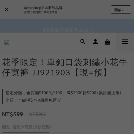
DesireShop女裝服飾品牌
開啟APP
 ^•ﻌ•^全館滿$1000現折$100 累計無上限 ♡ ✧*
首次下載領取 100 購物金
✿॰ॱ*｡ﾟ 全館滿$799即免運ॱ*｡ﾟ✿ 
會員點數3%回饋 無上限!!!!
✿॰ॱ*｡ﾟ 全館滿$799即免運ॱ*｡ﾟ✿ 
花季限定！單釦口袋刺繡小花牛
仔寬褲 JJ921903【現+預】
指定分類，全館滿$1000折100、滿$2000折$200 (累計無上限)
全店，全館滿$799超商免運🛒
NT$599
NT$980
顏色
: 淺藍(M現貨/其餘預購)