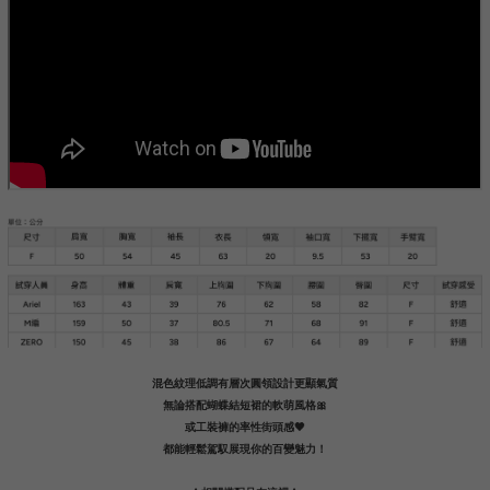
混色紋理低調有層次圓領設計更顯氣質
無論搭配蝴蝶結短裙的軟萌風格🎀
或工裝褲的率性街頭感🖤
都能輕鬆駕馭展現你的百變魅力！