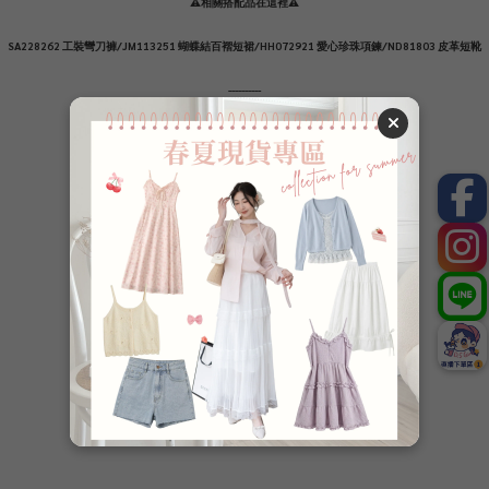
⚠️相關搭配品在這裡⚠️
SA228262 工裝彎刀褲/JM113251 蝴蝶結百褶短裙/HH072921 愛心珍珠項鍊/ND81803 皮革短靴
----------
【質料：針織/聚酯纖維】
【厚度：秋冬款/⭐️⭐️⭐️一般】
【透度：無】
【彈性：微】
【內裡：無】
⭐️較薄、⭐️⭐️薄、⭐️⭐️⭐️一般、⭐️⭐️⭐️⭐️厚、⭐️⭐️⭐️⭐️⭐️較厚
了解更多