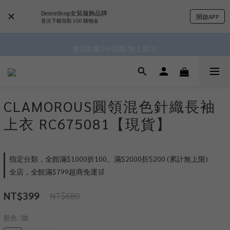
DesireShop女裝服飾品牌
開啟APP
 ^•ﻌ•^全館滿$1000現折$100 累計無上限 ♡ ✧*
首次下載領取 100 購物金
✿॰ॱ*｡ﾟ 全館滿$799即免運ॱ*｡ﾟ✿ 
會員點數3%回饋 無上限!!!!
✿॰ॱ*｡ﾟ 全館滿$799即免運ॱ*｡ﾟ✿ 
CLAMOROUS圓領混色針織長袖
上衣 RC675081【現貨】
指定分類，全館滿$1000折100、滿$2000折$200 (累計無上限)
全店，全館滿$799超商免運🛒
NT$399
NT$680
顏色
: 咖