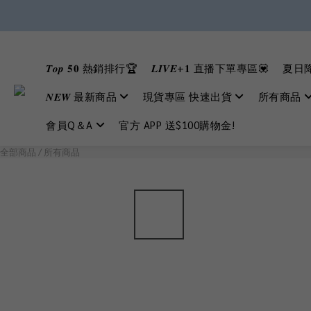
𝑻𝒐𝒑 𝟓𝟎 熱銷排行🏆
𝑳𝑰𝑽𝑬+𝟏 直播下單專區💟
夏日降
𝑵𝑬𝑾 最新商品
現貨專區 快速出貨
所有商品
會員Q＆A
官方 APP 送$100購物金!
全部商品
/
所有商品