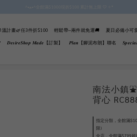
✿॰ॱ*｡ﾟ 全館滿$799即免運ॱ*｡ﾟ✿ 
會員點數3%回饋 無上限!!!!
✿॰ॱ*｡ﾟ 全館滿$799即免運ॱ*｡ﾟ✿ 
溫計畫🌿任3件折$100
輕鬆帶~兩件就免運🚚
夏日必備小可愛B
𝑫𝒆𝒔𝒊𝒓𝒆𝑺𝒉𝒐𝒑 𝑴𝒂𝒅𝒆【訂製】
𝑷𝒍𝒂𝒏【腳泥布朗】聯名
𝑺𝒑𝒆𝒄
南法小鎮
背心 RC8
指定分類，全館滿$100
限)
全店，全館滿$799超