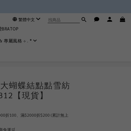
繁體中文
RATOP
𝒊𝒂𝒍𝒔 專屬風格 ⊹ . *
立即購買
⛲大蝴蝶結點點雪紡
8812【現貨】
0折100、滿$2000折$200 (累計無上
商免運🛒