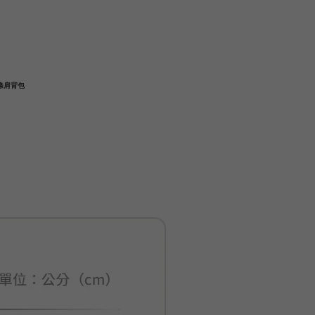
鍊條肩背包