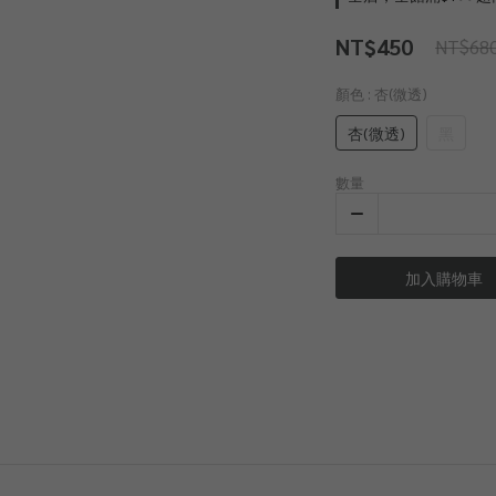
NT$450
NT$68
顏色
: 杏(微透)
杏(微透)
黑
數量
加入購物車