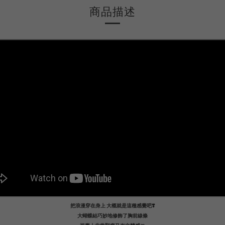
商品描述
把浪漫穿在身上 大概就是這種感覺吧❣️
大蝴蝶結巧妙地修飾了胸前線條