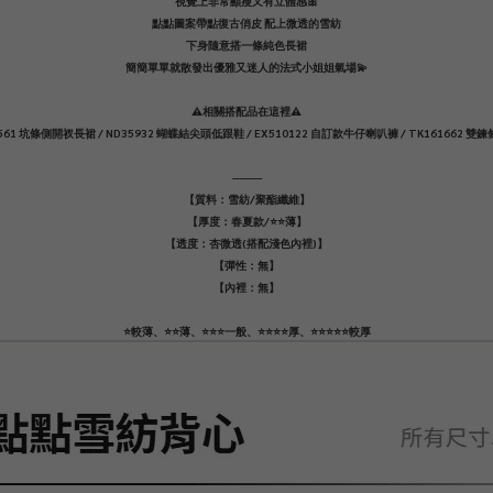
視覺上非常顯瘦又有立體感🎀
點點圖案帶點復古俏皮 配上微透的雪紡
下身隨意搭一條純色長裙
簡簡單單就散發出優雅又迷人的法式小姐姐氣場💫
⚠️相關搭配品在這裡⚠️
5561 坑條側開衩長裙 / ND35932 蝴蝶結尖頭低跟鞋 / EX510122 自訂款牛仔喇叭褲 / TK161662 雙
---------
【質料：雪紡/聚酯纖維】
【厚度：春夏款/⭐️⭐️薄】
【透度：杏微透(搭配淺色內裡)】
【彈性：無】
【內裡：無】
⭐️較薄、⭐️⭐️薄、⭐️⭐️⭐️一般、⭐️⭐️⭐️⭐️厚、⭐️⭐️⭐️⭐️⭐️較厚