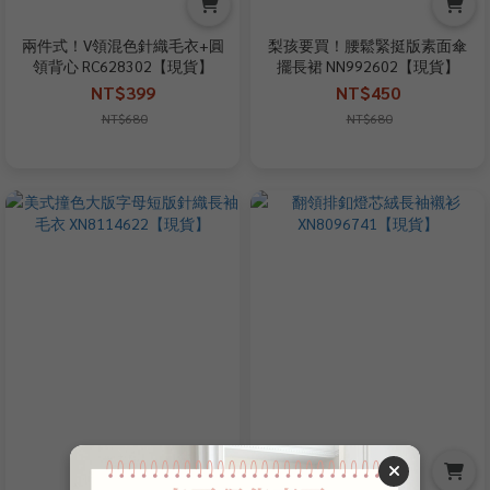
兩件式！V領混色針織毛衣+圓
梨孩要買！腰鬆緊挺版素面傘
領背心 RC628302【現貨】
擺長裙 NN992602【現貨】
NT$399
NT$450
NT$680
NT$680