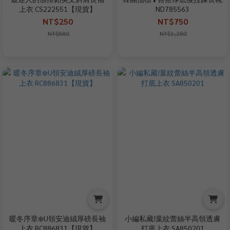
上衣 CS222551【現貨】
ND785563
NT$250
NT$750
NT$580
NT$1,280
暖冬序章❄️U領安迪絨厚磅長袖
小編私藏!葉紋蕾絲半高領透膚
上衣 RC886831【現貨】
打底上衣 SA850201