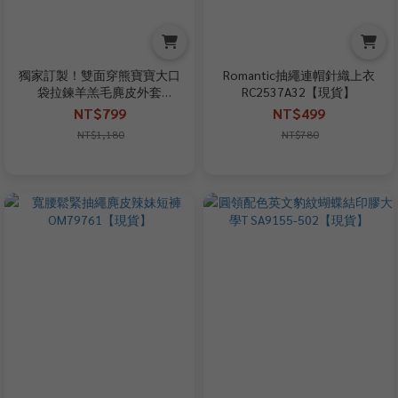
獨家訂製！雙面穿熊寶寶大口
Romantic抽繩連帽針織上衣
袋拉鍊羊羔毛麂皮外套
RC2537A32【現貨】
EX250503-104【現貨】
NT$799
NT$499
NT$1,180
NT$780