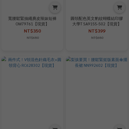
寬腰鬆緊抽繩麂皮辣妹短褲
圓領配色英文豹紋蝴蝶結印膠
OM79761【現貨】
大學T SA9155-502【現貨】
NT$350
NT$399
NT$680
NT$680