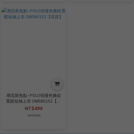
潮流新焦點~POLO領撞色條紋
寬鬆短袖上衣 OM580152【現
貨】
NT$499
NT$780