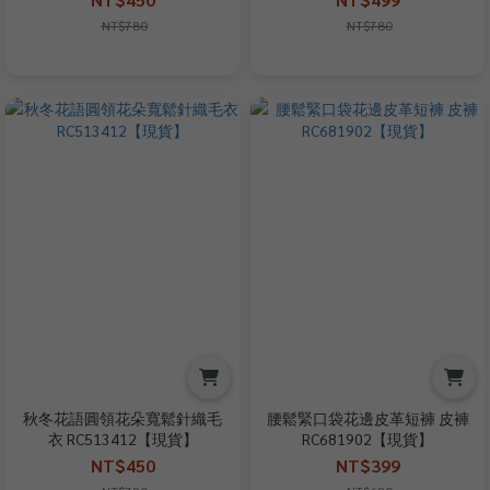
NT$780
NT$780
秋冬花語圓領花朵寬鬆針織毛
腰鬆緊口袋花邊皮革短褲 皮褲
衣 RC513412【現貨】
RC681902【現貨】
NT$450
NT$399