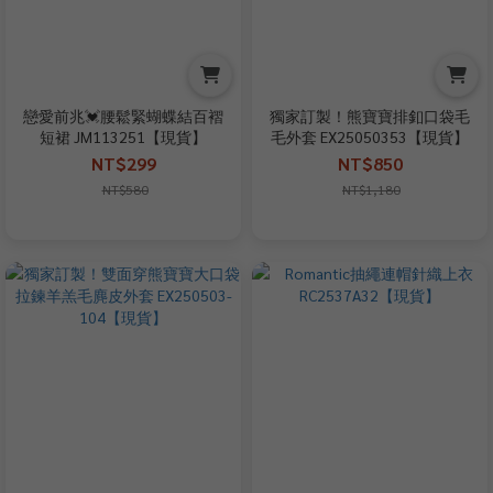
戀愛前兆💓腰鬆緊蝴蝶結百褶
獨家訂製！熊寶寶排釦口袋毛
短裙 JM113251【現貨】
毛外套 EX25050353【現貨】
NT$299
NT$850
NT$580
NT$1,180