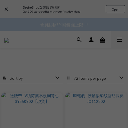
 ^•ﻌ•^全館滿$1000現折$100 累計無上限 ♡ ✧*
DesireShop女裝服飾品牌
Open
Get 100 store credits with your first download
會員點數3%回饋 無上限!!!!
✿॰ॱ*｡ﾟ 全館滿$799即免運ॱ*｡ﾟ✿ 
✿॰ॱ*｡ﾟ 全館滿$799即免運ॱ*｡ﾟ✿ 
Sort by
72 Items per page