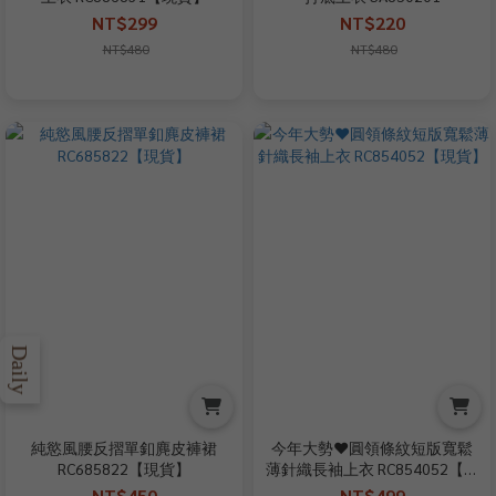
NT$299
NT$220
NT$480
NT$480
Daily
純慾風腰反摺單釦麂皮褲裙
今年大勢♥圓領條紋短版寬鬆
RC685822【現貨】
薄針織長袖上衣 RC854052【現
貨】
NT$450
NT$499