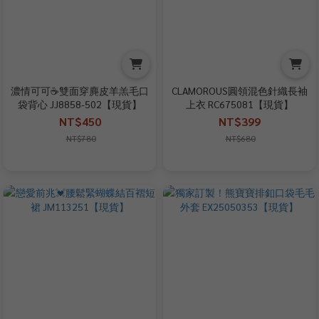
濃情可可☕雙面穿麂皮羊羔毛口
CLAMOROUS圓領混色針織長袖
袋背心 JJ8858-502【現貨】
上衣 RC675081【現貨】
NT$450
NT$399
NT$780
NT$680