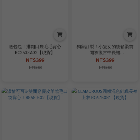
送包包！排釦口袋毛毛背心
獨家訂製！小隻女的後鬆緊前
RC2533A02【現貨】
開衩復古中長裙
EX25072612【現貨】
NT$399
NT$399
NT$680
NT$680