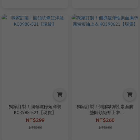
獨家訂製！圓領坑條短洋裝
獨家訂製！側抓皺彈性素面胸
KQ3988-521【現貨】
墊圓領短袖上衣
KQ398621【現貨】
NT$299
NT$260
NT$580
NT$680