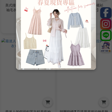
美式撞色大版字母短版針織長
翻領排釦燈芯絨長袖襯衫
袖毛衣 XN8114622【現貨】
XN8096741【現貨】
NT$450
NT$299
NT$680
NT$580
最迷人的假排釦英文斜肩長袖
韓團指標❣百搭厚底後拉鍊長靴