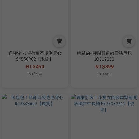
送腰帶~V領荷葉不規則背心
時髦豹~腰鬆緊豹紋雪紡長裙
SY550902【現貨】
JO112202
NT$450
NT$399
NT$780
NT$680