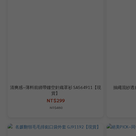
清爽感~薄料前綁帶鏤空針織罩衫 SA564911【現
抽繩混紗透膚
貨】
NT$299
NT$480