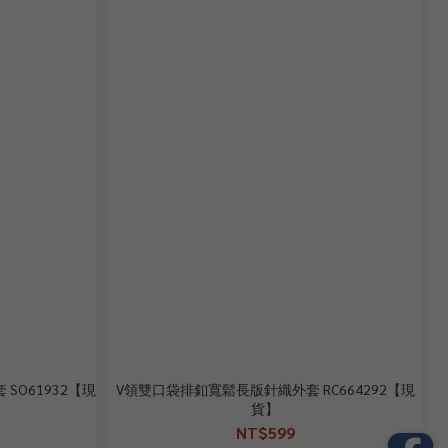
O61932【現
V領雙口袋排釦寬鬆長版針織外套 RC664292【現
貨】
NT$599