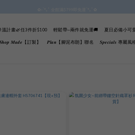
✿॰ॱ*｡ﾟ 全館滿$799即免運ॱ*｡ﾟ✿ 
✿॰ॱ*｡ﾟ 全館滿$799即免運ॱ*｡ﾟ✿ 
 ^•ﻌ•^全館滿$1000現折$100 累計無上限 ♡ ✧*
溫計畫🌿任3件折$100
輕鬆帶~兩件就免運🚚
夏日必備小可愛B
會員點數3%回饋 無上限!!!!
𝒓𝒆𝑺𝒉𝒐𝒑 𝑴𝒂𝒅𝒆【訂製】
𝑷𝒍𝒂𝒏【腳泥布朗】聯名
𝑺𝒑𝒆𝒄𝒊𝒂𝒍𝒔 專屬風
✿॰ॱ*｡ﾟ 全館滿$799即免運ॱ*｡ﾟ✿ 