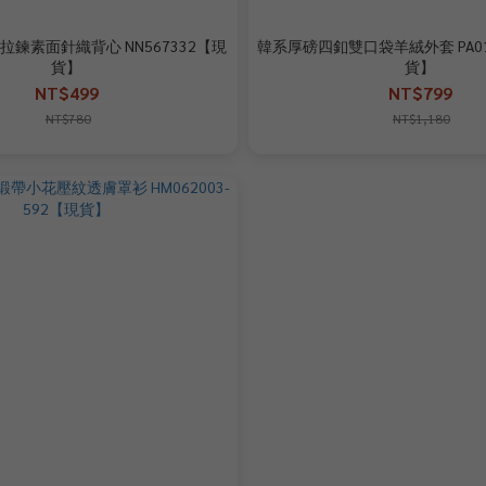
拉鍊素面針織背心 NN567332【現
韓系厚磅四釦雙口袋羊絨外套 PA01
貨】
貨】
NT$499
NT$799
NT$780
NT$1,180