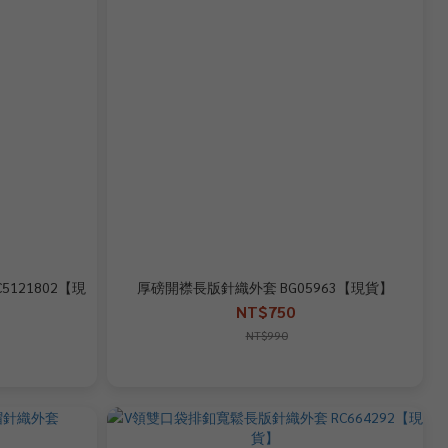
121802【現
厚磅開襟長版針織外套 BG05963【現貨】
NT$750
NT$990