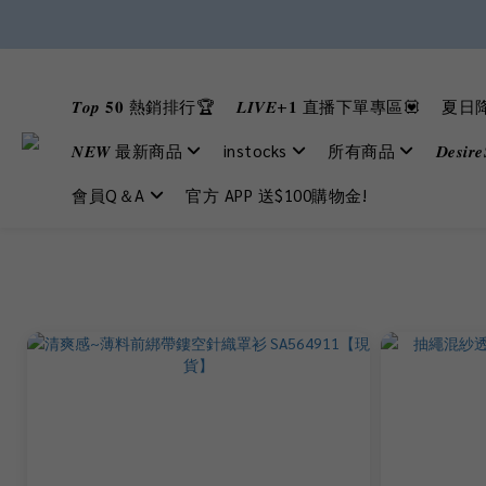
𝑻𝒐𝒑 𝟓𝟎 熱銷排行🏆
𝑳𝑰𝑽𝑬+𝟏 直播下單專區💟
夏日降
𝑵𝑬𝑾 最新商品
instocks
所有商品
𝑫𝒆𝒔𝒊
會員Q＆A
官方 APP 送$100購物金!