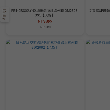
PRINCESS愛心刺繡排釦薄針織外套 OM2508-
文青感UP翻領
Daily
391【現貨】
NT$399
NT$680