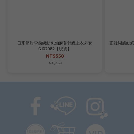
日系奶甜♡前綁結包釦麻花針織上衣外套
正韓蝴蝶結緞帶
GJ02082【現貨】
NT$550
NT$780