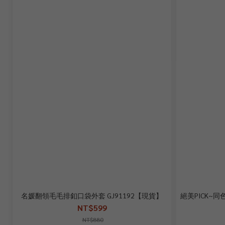
名媛翻領毛毛排釦口袋外套 GJ91192【現貨】
絕美PICK~同
NT$599
NT$880