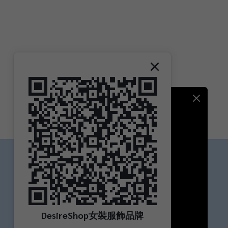
Contact
Phone / XX-XXX-XXX-XXX
Hours / XXXX-XXXX
Mail / XXX@XXXX.COM
DesireShop女裝服飾品牌