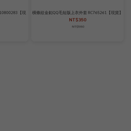
0800283【現
橫條紋金釦QQ毛短版上衣外套 RC765261【現貨】
NT$350
NT$580