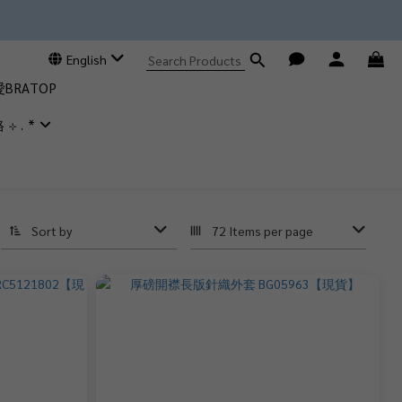
English
RATOP
格 ⊹ . *
Sort by
72 Items per page