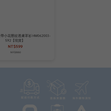
小花壓紋透膚罩衫 HM062003-
592【現貨】
NT$599
NT$880