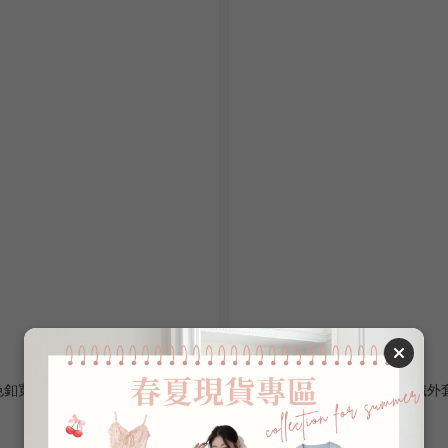
色釦寬鬆水貂毛外套 BS515543【現
撞色條紋抽繩排釦口袋連帽針織外套 S
貨】
貨】
NT$699
NT$499