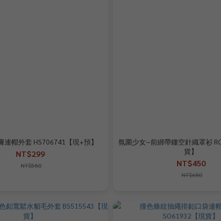
連帽外套 HS706741【現+預】
氛圍少女~前綁帶鏤空針織罩衫 RC5
貨】
NT$299
NT$450
NT$580
NT$680