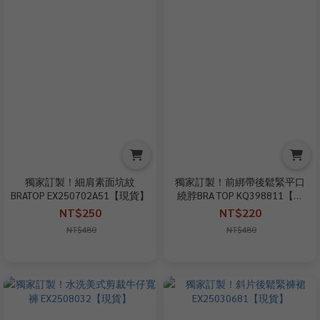
獨家訂製！細肩素面坑紋
獨家訂製！前綁帶後鬆緊平口
BRATOP EX250702A51【現貨】
繞脖BRA TOP KQ398811【現
貨】
NT$250
NT$220
NT$480
NT$480