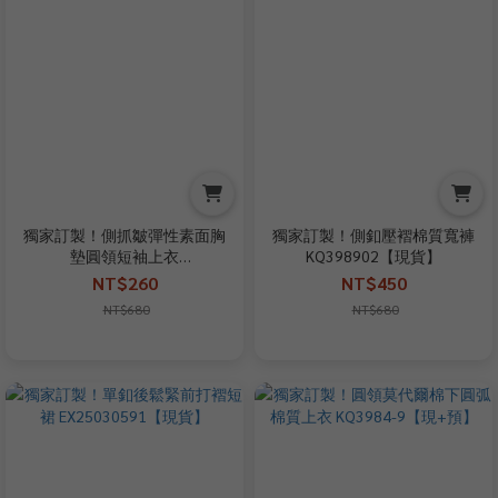
獨家訂製！側抓皺彈性素面胸
獨家訂製！側釦壓褶棉質寬褲
墊圓領短袖上衣
KQ398902【現貨】
KQ398621【現貨】
NT$260
NT$450
NT$680
NT$680