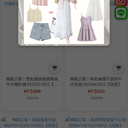
獨家訂製！雙釦腰抽鬚側車線
獨家訂製！刷色傘擺不規則牛
牛仔喇叭褲 EX25071952【現
仔長裙 EX25062352【現貨】
貨】
NT$499
NT$520
NT$780
NT$980