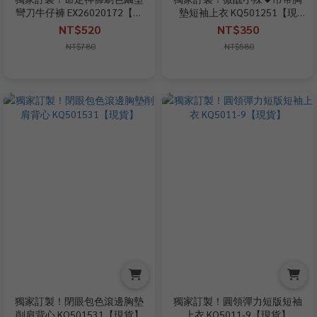
彎刀牛仔褲 EX26020172【現
墊短袖上衣 KQ501251【現
貨】
+預】
NT$520
NT$350
NT$780
NT$580
獨家訂製！閉眼包色滾邊胸墊
獨家訂製！圓領彈力短版短袖
削肩背心 KQ501531【現貨】
上衣 KQ5011-9【現貨】