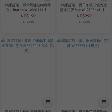
獨家訂製！緞帶蝴蝶結細肩背
獨家訂製！夏日午後方領內襯
心、Bratop WL4060111【現
墊微短版上衣 WL2308641 【現
貨】
貨】
NT$199
NT$299
NT$380
NT$480
獨家訂製！長腿UP單釦下抽鬚
獨家訂製！復古刷色雙釦牛仔