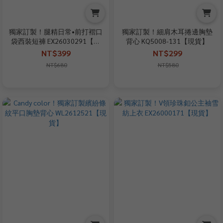
獨家訂製！腿精日常•前打褶口
獨家訂製！細肩木耳捲邊胸墊
袋西裝短褲 EX26030291【現
背心 KQ5008-131【現貨】
貨】
NT$399
NT$299
NT$680
NT$580