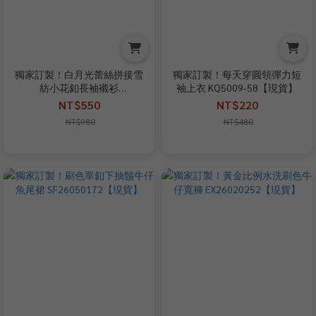
獨家訂製！白月光蕾絲拼接雪
獨家訂製！每天穿圓領彈力短
紡小花釦長袖襯衫
袖上衣 KQ5009-58【現貨】
EX26050282【現貨】
NT$550
NT$220
NT$980
NT$480