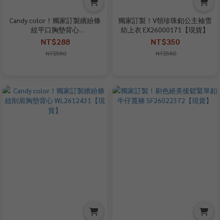
Candy color！獨家訂製繽紛條
獨家訂製！V領珍珠釦公主袖雪
紋平口胸墊背心
紡上衣 EX26000171【現貨】
WL2612521【現貨】
NT$288
NT$350
NT$580
NT$580