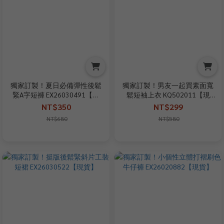
獨家訂製！夏日必備彈性後鬆
獨家訂製！男友一起買素面寬
緊A字短褲 EX26030491【現
鬆短袖上衣 KQ502011【現
貨】
貨】
NT$350
NT$299
NT$680
NT$580