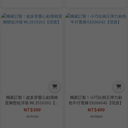
獨家訂製！超多穿愛心釦環棉
獨家訂製！小巧比例王彈力刷
質胸墊短洋裝 WL2510202【現
色牛仔寬褲 EX206042【現貨】
貨】
NT$399
NT$499
NT$780
NT$880