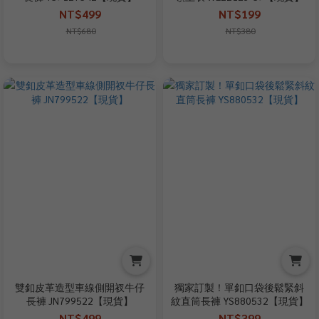
NT$499
NT$199
NT$680
NT$380
雙釦皮革造型車線側開衩牛仔
獨家訂製！單釦口袋後鬆緊斜
長褲 JN799522【現貨】
紋直筒長褲 YS880532【現貨】
NT$499
NT$399