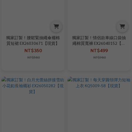
獨家訂製！腰鬆緊抽繩傘襬棉
獨家訂製！情侶款車線口袋抽
質短裙 EX26030671【現貨】
繩棉質寬褲 EX26040152【現
貨】
NT$350
NT$499
NT$580
NT$980