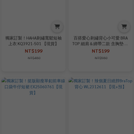
獨家訂製！HAHA刺繡寬鬆短袖
百搭愛心刺繡背心小可愛 BRA
上衣 KQ3921-501 【現貨】
TOP 細肩＆綁帶二款 含胸墊 平
口背心 RC501571【現貨】
NT$199
NT$199
NT$480
NT$580