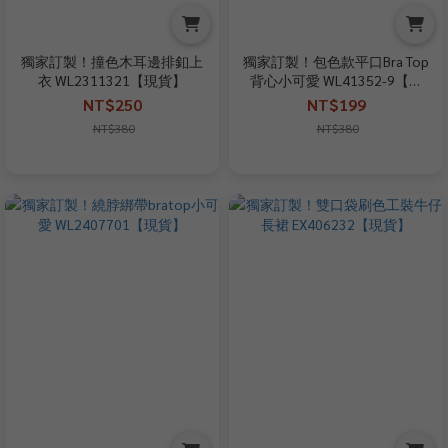
獨家訂製！撞色木耳邊排釦上
獨家訂製！包色款平口Bra Top
衣 WL2311321【現貨】
背心小可愛 WL41352-9【現
貨】
NT$250
NT$199
NT$380
NT$380