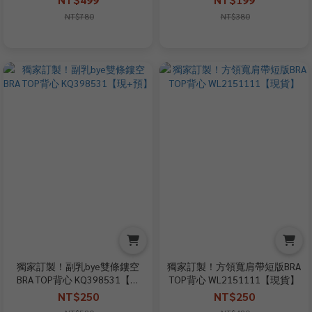
NT$780
NT$380
獨家訂製！副乳bye雙條鏤空
獨家訂製！方領寬肩帶短版BRA
BRA TOP背心 KQ398531【現
TOP背心 WL2151111【現貨】
+預】
NT$250
NT$250