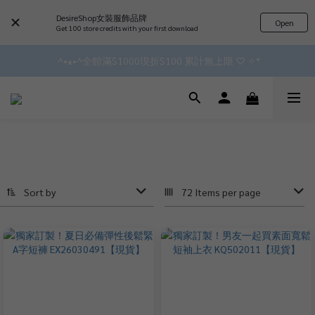
DesireShop女裝服飾品牌
Open
✿॰ॱ*｡ﾟ 全館滿$799即免運ॱ*｡ﾟ✿ 
Get 100 store credits with your first download
 ^•ﻌ•^全館滿$1000現折$100 累計無上限 ♡ ✧*
✿॰ॱ*｡ﾟ 全館滿$799即免運ॱ*｡ﾟ✿ 
會員點數3%回饋 無上限!!!!
✿॰ॱ*｡ﾟ 全館滿$799即免運ॱ*｡ﾟ✿ 
Sort by
72 Items per page