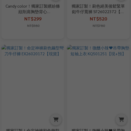
Candy color！獨家訂製繽紛條
獨家訂製！刷色絕美後鬆緊單
紋削肩胸墊背心
釦牛仔寬褲 SF26022372【現
WL2612431【現貨】
貨】
NT$299
NT$520
NT$580
NT$780
獨家訂製！命定神褲刷色繭型
獨家訂製！微醺小辣♥吊帶胸