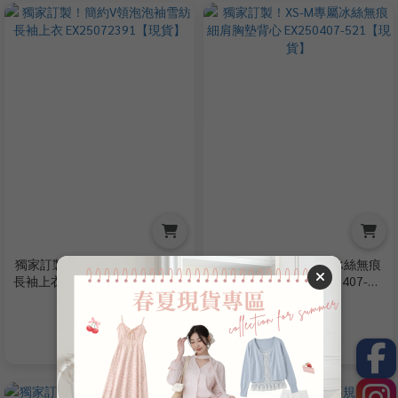
獨家訂製！簡約V領泡泡袖雪紡
獨家訂製！XS-M專屬冰絲無痕
長袖上衣 EX25072391【現貨】
細肩胸墊背心 EX250407-
521【現貨】
NT$299
NT$210
NT$680
NT$480