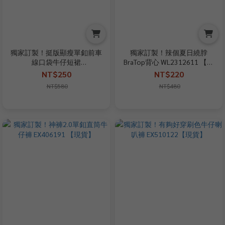
獨家訂製！挺版顯瘦單釦前車
獨家訂製！辣個夏日繞脖
線口袋牛仔短裙
BraTop背心 WL2312611 【現
EX25060761【現貨】
+預】
NT$250
NT$220
NT$580
NT$480