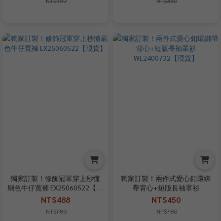
NT$580
NT$480
獨家訂製！修飾冠軍穿上秒懂
獨家訂製！兩件式愛心釦環綁
刷色牛仔寬褲 EX25060522【現
帶背心+短版長袖罩衫
貨】
WL2400732【現貨】
NT$488
NT$450
NT$780
NT$780