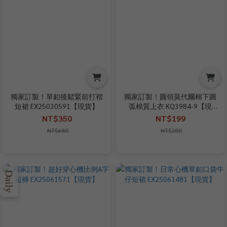
獨家訂製！單釦後鬆緊前打褶
獨家訂製！圓領莫代爾棉下圓
短裙 EX25030591【現貨】
弧棉質上衣 KQ3984-9【現
+預】
NT$350
NT$199
NT$680
NT$380
Daily