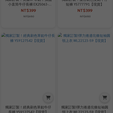
小直筒牛仔長褲 EX25063-
短褲 YS777791【現貨】
522【現貨】
NT$399
NT$399
NT$680
NT$680
獨家訂製！經典刷色單釦牛仔
獨家訂製!彈力捲邊坑條短袖圓
長褲 YS9127542【現貨】
領上衣 WL22123-59【現貨】