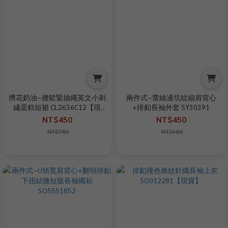
擠花奶油~腰鬆緊抽繩英文小刺
兩件式~蕾絲邊坑紋細肩背心
繡蛋糕短裙 CL2636C12【現
+排釦長袖外套 SY30391
+預】
NT$450
NT$450
NT$780
NT$680