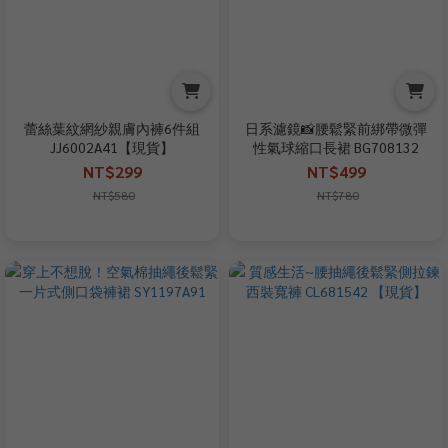
蕾絲葉紋網紗親膚內褲6件組
日系濾鏡📸腰鬆緊前綁帶微彈
JJ6002A41【現貨】
性氣球縮口長裙 BG708132
NT$299
NT$499
NT$580
NT$780