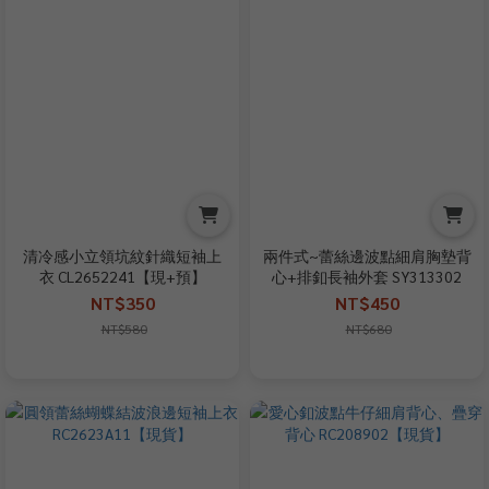
清冷感小立領坑紋針織短袖上
兩件式~蕾絲邊波點細肩胸墊背
衣 CL2652241【現+預】
心+排釦長袖外套 SY313302
NT$350
NT$450
NT$580
NT$680