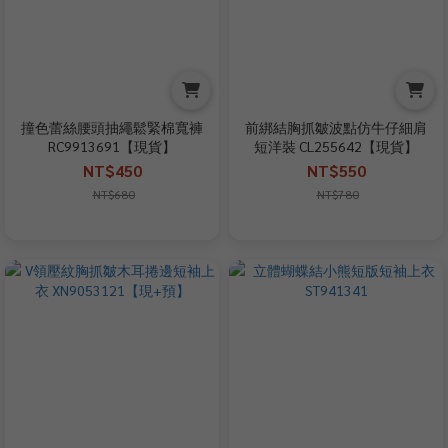
撞色蕾絲腰頭抽繩鬆緊棉寬褲
前綁結胸抓皺波點仿牛仔細肩
RC9913691【現貨】
短洋裝 CL255642【現貨】
NT$450
NT$550
NT$680
NT$780