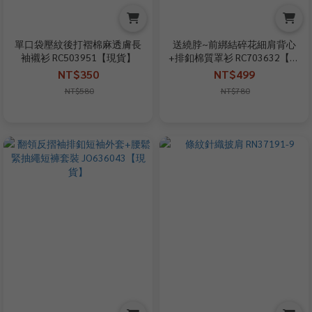
單口袋壓紋後打褶棉麻透膚長
送繞脖~前綁結碎花細肩背心
袖襯衫 RC503951【現貨】
+排釦棉質罩衫 RC703632【現
+預】
NT$350
NT$499
NT$580
NT$780