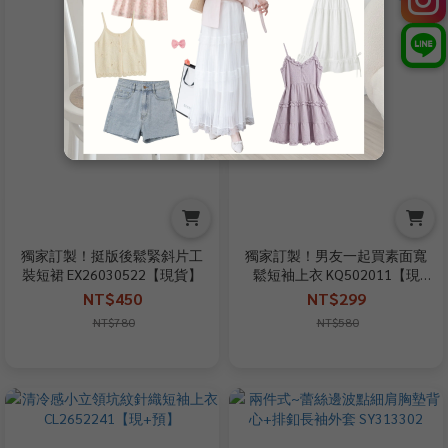
獨家訂製！挺版後鬆緊斜片工
獨家訂製！男友一起買素面寬
裝短裙 EX26030522【現貨】
鬆短袖上衣 KQ502011【現
貨】
NT$450
NT$299
NT$780
NT$580