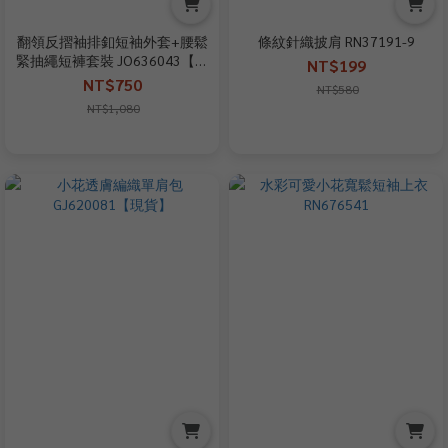
翻領反摺袖排釦短袖外套+腰鬆
條紋針織披肩 RN37191-9
緊抽繩短褲套裝 JO636043【現
NT$199
貨】
NT$750
NT$580
NT$1,080