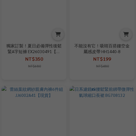
獨家訂製！夏日必備彈性後鬆
不能沒有它！吸睛百搭鏤空金
緊A字短褲 EX26030491【現
屬感皮帶 HH1440-8
貨】
NT$350
NT$199
NT$680
NT$480