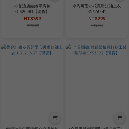
小花透膚編織單肩包
水彩可愛小花寬鬆短袖上衣
GJ620081【現貨】
RN676541
NT$399
NT$299
NT$580
NT$580
疊穿計畫♡圓領愛心透膚短袖
(全員團褲)腰鬆緊抽繩打褶工裝