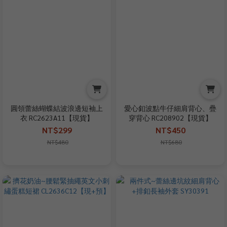
圓領蕾絲蝴蝶結波浪邊短袖上
愛心釦波點牛仔細肩背心、疊
衣 RC2623A11【現貨】
穿背心 RC208902【現貨】
NT$299
NT$450
NT$480
NT$680