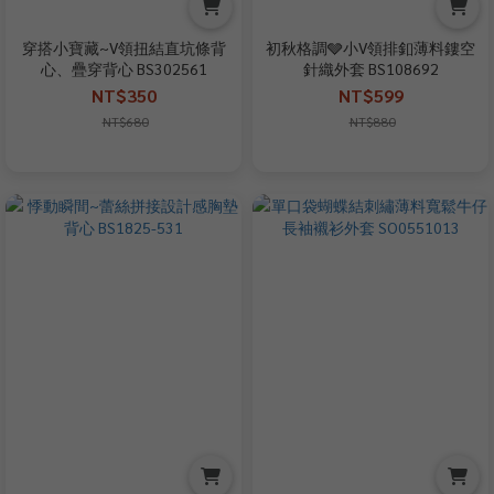
穿搭小寶藏~V領扭結直坑條背
初秋格調🩶小V領排釦薄料鏤空
心、疊穿背心 BS302561
針織外套 BS108692
NT$350
NT$599
NT$680
NT$880