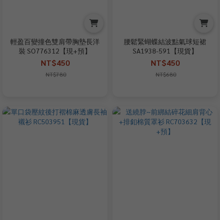
輕盈百變撞色雙肩帶胸墊長洋
腰鬆緊蝴蝶結波點氣球短裙
裝 SO776312【現+預】
SA1938-591【現貨】
NT$450
NT$450
NT$780
NT$680