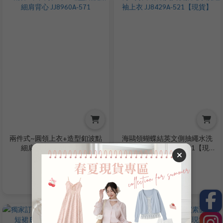
兩件式~圓領上衣+造型釦波點
海鷗領蝴蝶結英文側抽繩水洗
細肩背心 JJ8960A-571
短袖上衣 JJ8429A-521【現
貨】
NT$399
NT$299
NT$680
NT$480