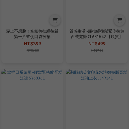
穿上不想脫！空氣棉抽繩後鬆
質感生活~腰抽繩後鬆緊側拉鍊
緊一片式側口袋褲裙
西裝寬褲 CL681542 【現貨】
SY1197A91
NT$399
NT$499
NT$680
NT$780