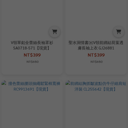
V領單釦全蕾絲長袖罩衫
聖水洞情書✉️V領前綁結荷葉透
SA0718-571【現貨】
膚長袖上衣 GJ26881
NT$399
NT$399
NT$680
NT$680