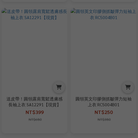
送皮帶！圓領露肩寬鬆透膚感
圓領英文印膠側抓皺彈力短袖
長袖上衣 SA12291【現貨】
上衣 RC5004B01
NT$399
NT$250
NT$680
NT$380