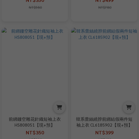
NT$580
NT$780
前綁鏤空雕花針織短袖上衣
韓系蕾絲繞脖前綁結假兩件短
HS808051【現+預】
袖上衣 CL6185902【現+預】
NT$350
NT$399