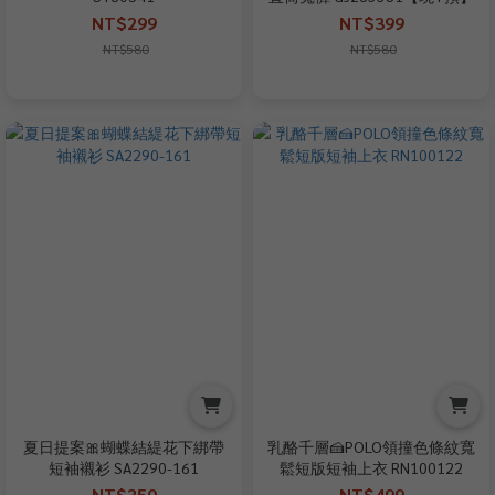
NT$299
NT$399
NT$580
NT$580
夏日提案🎀蝴蝶結緹花下綁帶
乳酪千層🍰POLO領撞色條紋寬
短袖襯衫 SA2290-161
鬆短版短袖上衣 RN100122
NT$350
NT$499