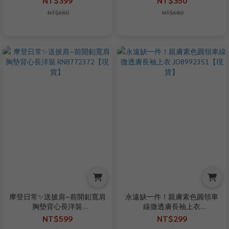
NT$399
NT$350
NT$680
NT$680
摩登日常✨送披肩~前開釦寬肩
永遠缺一件！親膚素色圓領車
胸墊背心長洋裝
線微透膚長袖上衣
RN8772372【現貨】
JO8992351【現貨】
NT$599
NT$299