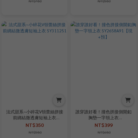
NT$780
NT$580
法式甜系~小碎花V領蕾絲拼接
誰穿誰好看！撞色拼接側開釦
前綁結微透膚短袖上衣
胸墊一字領上衣
SY311251
SY2658A91【現+預】
NT$350
NT$399
NT$580
NT$680