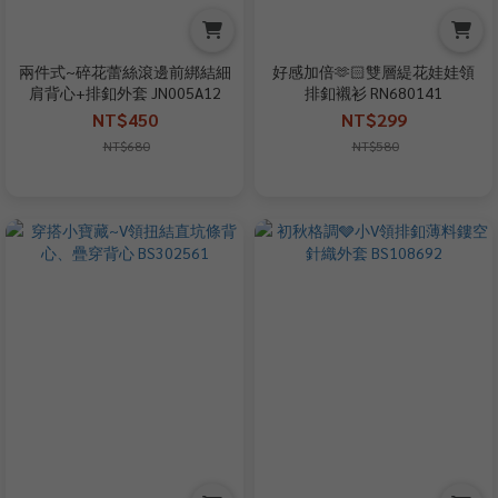
兩件式~碎花蕾絲滾邊前綁結細
好感加倍🫶🏻雙層緹花娃娃領
肩背心+排釦外套 JN005A12
排釦襯衫 RN680141
NT$450
NT$299
NT$680
NT$580