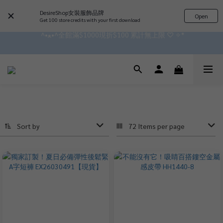
DesireShop女裝服飾品牌
Open
 ^•ﻌ•^全館滿$1000現折$100 累計無上限 ♡ ✧*
Get 100 store credits with your first download
✿॰ॱ*｡ﾟ 全館滿$799即免運ॱ*｡ﾟ✿ 
會員點數3%回饋 無上限!!!!
✿॰ॱ*｡ﾟ 全館滿$799即免運ॱ*｡ﾟ✿ 
Sort by
72 Items per page