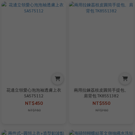
花邊立領愛心泡泡袖透膚上衣
兩用拉鍊荔枝皮圓筒手提包、
SA575112
肩背包 TK8551382
NT$450
NT$550
NT$780
NT$780