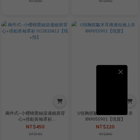
NT$580
NT$680
兩件式~小櫻桃蕾絲滾邊細肩背
U領胸抓皺木耳捲邊短袖上衣
心+排釦長袖罩衫
XN9055901【現貨】
SO2820A12【現+預】
NT$450
NT$220
NT$780
NT$480