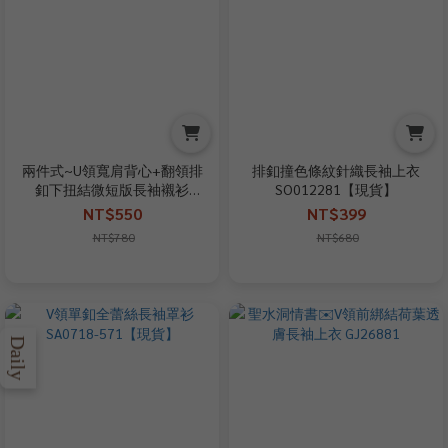
兩件式~U領寬肩背心+翻領排
排釦撞色條紋針織長袖上衣
釦下扭結微短版長袖襯衫
SO012281【現貨】
SO5551852
NT$550
NT$399
NT$780
NT$680
Daily