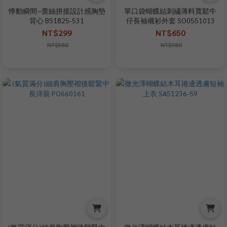
悸動瞬間~蕾絲拼接設計感胸墊
單口袋蝴蝶結刺繡薄料寬鬆牛
背心 BS1825-531
仔長袖襯衫外套 SO0551013
NT$299
NT$650
NT$580
NT$980
(氣質滿分)細肩胸壓褶後鬆緊中
微光澤蝴蝶結木耳捲邊透膚短