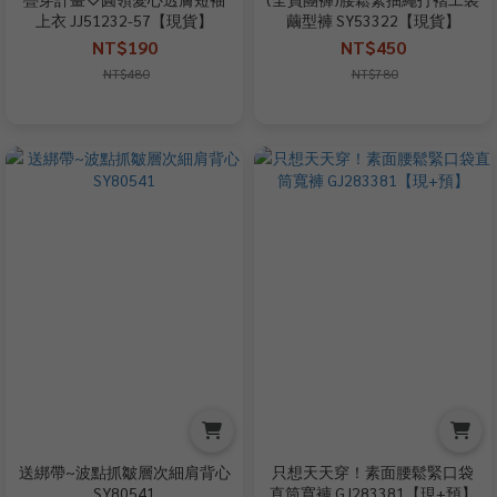
上衣 JJ51232-57【現貨】
繭型褲 SY53322【現貨】
NT$190
NT$450
NT$480
NT$780
送綁帶~波點抓皺層次細肩背心
只想天天穿！素面腰鬆緊口袋
SY80541
直筒寬褲 GJ283381【現+預】