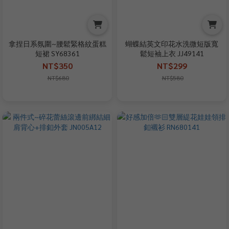
拿捏日系氛圍~腰鬆緊格紋蛋糕
蝴蝶結英文印花水洗微短版寬
短裙 SY68361
鬆短袖上衣 JJ49141
NT$350
NT$299
NT$680
NT$580