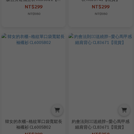
+預】
NT$299
NT$299
NT$580
NT$580
韓女的衣櫃~格紋單口袋寬鬆長
約會法則✍🏻送繞脖~愛心馬甲感
袖襯衫 CL6005B02
細肩背心 CL83671【現貨】