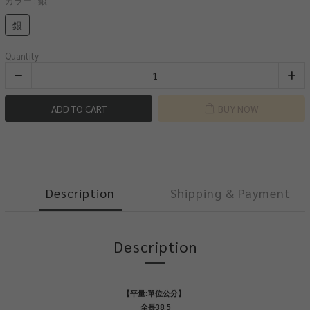
カラー
: 銀
銀
Quantity
ADD TO CART
BUY NOW
Description
Shipping & Payment
Description
【平量:單位公分】
全長38.5