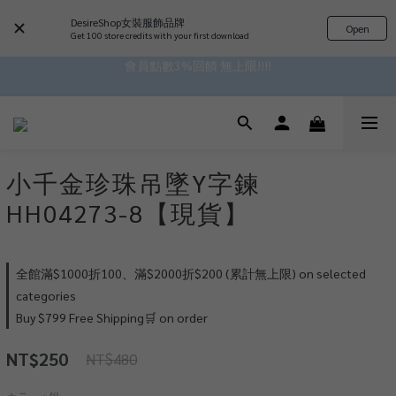
 ^•ﻌ•^全館滿$1000現折$100 累計無上限 ♡ ✧*
DesireShop女裝服飾品牌
Open
Get 100 store credits with your first download
會員點數3%回饋 無上限!!!!
✿॰ॱ*｡ﾟ 全館滿$799即免運ॱ*｡ﾟ✿ 
✿॰ॱ*｡ﾟ 全館滿$799即免運ॱ*｡ﾟ✿ 
小千金珍珠吊墜Y字鍊
HH04273-8【現貨】
全館滿$1000折100、滿$2000折$200 (累計無上限) on selected
categories
Buy $799 Free Shipping🛒 on order
NT$250
NT$480