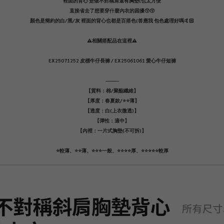
裡面的背心 是做不對稱肩還有胸墊(也太方便
直接省去了想要穿什麼內衣的困擾😚😚
顏色是簡約的白/黑/灰 裡面的背心也都是百搭色(答應我 包色處理好嗎🤙🏻
⚠️相關搭配品在這裡⚠️
EX25071252 皮標牛仔長褲 / EX25061061 愛心牛仔短褲
---------
【質料：棉/聚酯纖維】
【厚度：春夏款/⭐️⭐️薄】
【透度：白(上衣微透)】
【彈性：適中】
【內裡：一片式胸墊(不可拆)】
⭐️較薄、⭐️⭐️薄、⭐️⭐️⭐️一般、⭐️⭐️⭐️⭐️厚、⭐️⭐️⭐️⭐️⭐️較厚