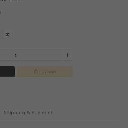
0
灰
BUY NOW
Shipping & Payment