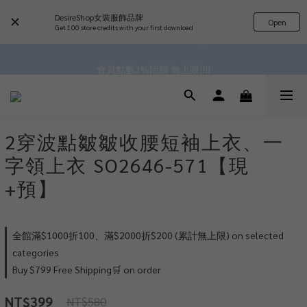
DesireShop女裝服飾品牌
Open
Get 100 store credits with your first download
 ^•ﻌ•^全館滿$1000現折$100 累計無上限 ♡ ✧*
✿॰ॱ*｡ﾟ 全館滿$799即免運ॱ*｡ﾟ✿ 
會員點數3%回饋 無上限!!!!
✿॰ॱ*｡ﾟ 全館滿$799即免運ॱ*｡ﾟ✿ 
2穿波點皺皺收腰短袖上衣、一
字領上衣 SO2646-571【現
+預】
全館滿$1000折100、滿$2000折$200 (累計無上限) on selected
categories
Buy $799 Free Shipping🛒 on order
NT$399
NT$580