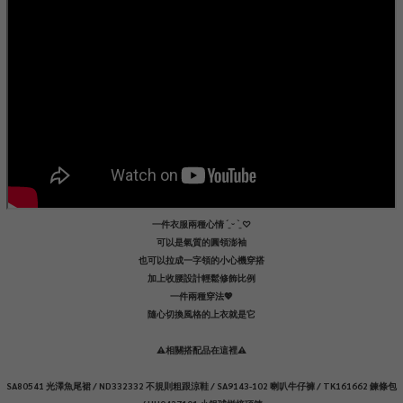
一件衣服兩種心情 ´͈ ᵕ `͈ ♡
可以是氣質的圓領澎袖
也可以拉成一字領的小心機穿搭
加上收腰設計輕鬆修飾比例
一件兩種穿法💖
隨心切換風格的上衣就是它
⚠️相關搭配品在這裡⚠️
SA80541 光澤魚尾裙 / ND332332 不規則粗跟涼鞋 / SA9143-102 喇叭牛仔褲 / TK161662 鍊條包